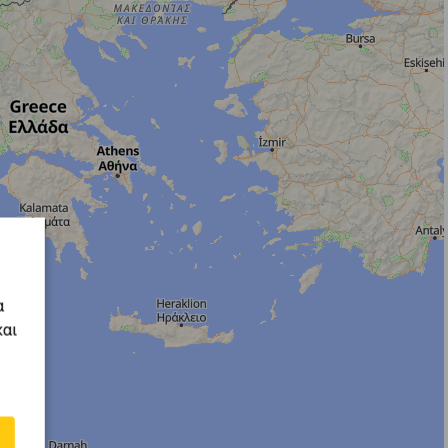
α
και