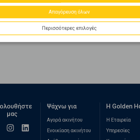
Απαγόρευση όλων
Περισσότερες επιλογές
ολουθήστε
Ψάχνω για
Η Golden 
μας
Αγορά ακινήτου
Η Εταιρεία
Ενοικίαση ακινήτου
Υπηρεσίες