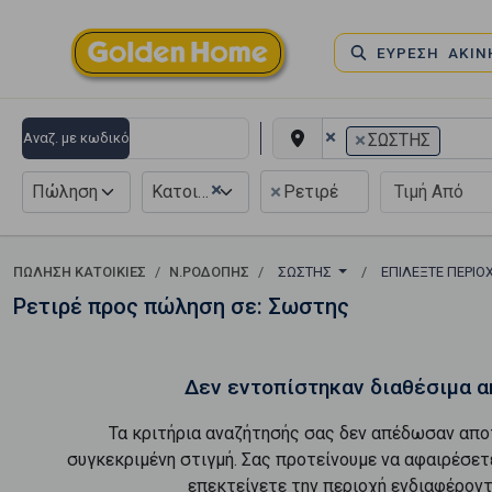
ΕΥΡΕΣΗ ΑΚΙ
×
×
Αναζ. με κωδικό
ΣΩΣΤΗΣ
×
×
Πώληση
Κατοικία
Ρετιρέ
ΠΏΛΗΣΗ ΚΑΤΟΙΚΊΕΣ
Ν.ΡΟΔΟΠΗΣ
ΣΩΣΤΗΣ
ΕΠΙΛΈΞΤΕ ΠΕΡΙΟ
Ρετιρέ προς πώληση σε: Σωστης
Δεν εντοπίστηκαν διαθέσιμα α
Τα κριτήρια αναζήτησής σας δεν απέδωσαν απο
συγκεκριμένη στιγμή. Σας προτείνουμε να αφαιρέσετ
επεκτείνετε την περιοχή ενδιαφέροντ