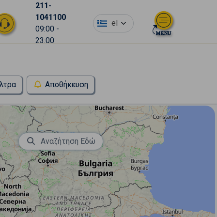
211-
1041100
el
09:00 -
23:00
λτρα
Αποθήκευση
Αναζήτηση Εδώ