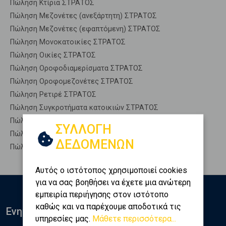
Πώληση Κτίρια ΣΤΡΑΤΟΣ
Πώληση Μεζονέτες (ανεξάρτητη) ΣΤΡΑΤΟΣ
Πώληση Μεζονέτες (εφαπτόμενη) ΣΤΡΑΤΟΣ
Πώληση Μονοκατοικίες ΣΤΡΑΤΟΣ
Πώληση Οικίες ΣΤΡΑΤΟΣ
Πώληση Οροφοδιαμερίσματα ΣΤΡΑΤΟΣ
Πώληση Οροφομεζονέτες ΣΤΡΑΤΟΣ
Πώληση Ρετιρέ ΣΤΡΑΤΟΣ
Πώληση Συγκροτήματα κατοικιών ΣΤΡΑΤΟΣ
Πώληση Υπόγεια ΣΤΡΑΤΟΣ
ΣΥΛΛΟΓΗ
Πώληση Υπόσκαφα ΣΤΡΑΤΟΣ
ΔΕΔΟΜΕΝΩΝ
Πώληση Υπολ. υψουν ΣΤΡΑΤΟΣ
Αυτός ο ιστότοπος χρησιμοποιεί cookies
για να σας βοηθήσει να έχετε μια ανώτερη
εμπειρία περιήγησης στον ιστότοπο
καθώς και να παρέχουμε αποδοτικά τις
Ενημερωθείτε
υπηρεσίες μας.
Μάθετε περισσότερα...