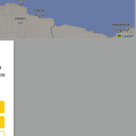
Leaflet
α
και