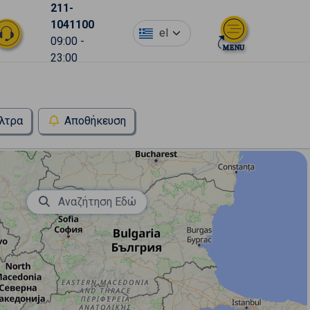
211-
1041100
el
09:00 -
23:00
λτρα
Αποθήκευση
Αναζήτηση Εδώ