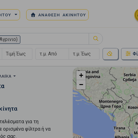
ΝΗΤΟΥ
ΑΝΑΘΕΣΗ ΑΚΙΝΗΤΟΥ
Αγρινιο)
Φί
+
ΛΑΊΙΚΑ
−
κα
κίνητα
τελέσματα για τη
ε ορισμένα φίλτρα ή να
ός σας.