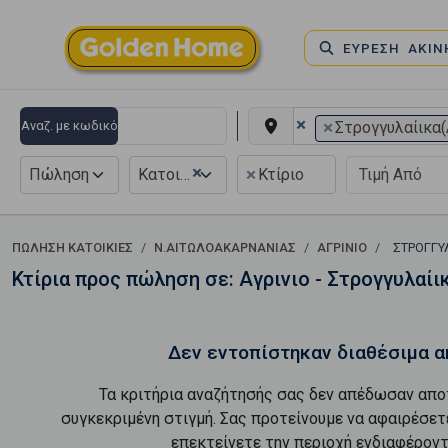
ΕΥΡΕΣΗ ΑΚΙ
×
×
Αναζ. με κωδικό
Στρογγυλαίικα(
×
×
Πώληση
Κατοικία
Κτίριο
ΠΏΛΗΣΗ ΚΑΤΟΙΚΊΕΣ
Ν.ΑΙΤΩΛΟΑΚΑΡΝΑΝΙΑΣ
ΑΓΡΙΝΙΟ
ΣΤΡΟΓΓΥ
Κτίρια προς πώληση σε: Αγρινιο - Στρογγυλαίι
Δεν εντοπίστηκαν διαθέσιμα α
Τα κριτήρια αναζήτησής σας δεν απέδωσαν απο
συγκεκριμένη στιγμή. Σας προτείνουμε να αφαιρέσετ
επεκτείνετε την περιοχή ενδιαφέροντ