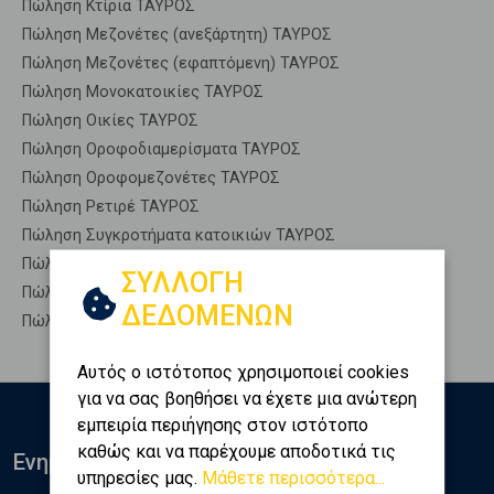
Πώληση Κτίρια ΤΑΥΡΟΣ
Πώληση Μεζονέτες (ανεξάρτητη) ΤΑΥΡΟΣ
Πώληση Μεζονέτες (εφαπτόμενη) ΤΑΥΡΟΣ
Πώληση Μονοκατοικίες ΤΑΥΡΟΣ
Πώληση Οικίες ΤΑΥΡΟΣ
Πώληση Οροφοδιαμερίσματα ΤΑΥΡΟΣ
Πώληση Οροφομεζονέτες ΤΑΥΡΟΣ
Πώληση Ρετιρέ ΤΑΥΡΟΣ
Πώληση Συγκροτήματα κατοικιών ΤΑΥΡΟΣ
Πώληση Υπόγεια ΤΑΥΡΟΣ
ΣΥΛΛΟΓΗ
Πώληση Υπόσκαφα ΤΑΥΡΟΣ
ΔΕΔΟΜΕΝΩΝ
Πώληση Υπολ. υψουν ΤΑΥΡΟΣ
Αυτός ο ιστότοπος χρησιμοποιεί cookies
για να σας βοηθήσει να έχετε μια ανώτερη
εμπειρία περιήγησης στον ιστότοπο
καθώς και να παρέχουμε αποδοτικά τις
Ενημερωθείτε
υπηρεσίες μας.
Μάθετε περισσότερα...