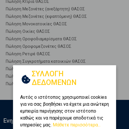
Πώληση Κτίρια ΘΑΣΟΣ
Πώληση Μεζονέτες (ανεξάρτητη) ΘΑΣΟΣ
Πώληση Μεζονέτες (εφαπτόμενη) ΘΑΣΟΣ
Πώληση Μονοκατοικίες ΘΑΣΟΣ
Πώληση Οικίες ΘΑΣΟΣ
Πώληση Οροφοδιαμερίσματα ΘΑΣΟΣ
Πώληση Οροφομεζονέτες ΘΑΣΟΣ
Πώληση Ρετιρέ ΘΑΣΟΣ
Πώληση Συγκροτήματα κατοικιών ΘΑΣΟΣ
Πώληση Υπόγεια ΘΑΣΟΣ
ΣΥΛΛΟΓΗ
Πώληση Υπόσκαφα ΘΑΣΟΣ
ΔΕΔΟΜΕΝΩΝ
Πώληση Υπολ. υψουν ΘΑΣΟΣ
Αυτός ο ιστότοπος χρησιμοποιεί cookies
για να σας βοηθήσει να έχετε μια ανώτερη
εμπειρία περιήγησης στον ιστότοπο
καθώς και να παρέχουμε αποδοτικά τις
Ενημερωθείτε
υπηρεσίες μας.
Μάθετε περισσότερα...