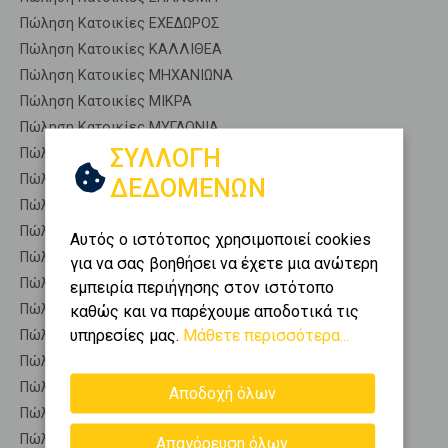
Πώληση Κατοικίες ΕΧΕΔΩΡΟΣ
Πώληση Κατοικίες ΚΑΛΛΙΘΕΑ
Πώληση Κατοικίες ΜΗΧΑΝΙΩΝΑ
Πώληση Κατοικίες ΜΙΚΡΑ
Πώληση Κατοικίες ΜΥΓΔΟΝΙΑ
ΣΥΛΛΟΓΗ
Πώληση Κατοικίες ΧΑΛΑΣΤΡΑ
Πώληση Αποθήκες ΘΕΡΜΑΪΚΟΣ - Κέντρο
ΔΕΔΟΜΕΝΩΝ
Πώληση Γκαρσονιέρες ΘΕΡΜΑΪΚΟΣ - Κέντρο
Πώληση Διαμερίσματα ΘΕΡΜΑΪΚΟΣ - Κέντρο
Αυτός ο ιστότοπος χρησιμοποιεί cookies
Πώληση Κτίρια ΘΕΡΜΑΪΚΟΣ - Κέντρο
για να σας βοηθήσει να έχετε μια ανώτερη
Πώληση Μεζονέτες (ανεξάρτητη) ΘΕΡΜΑΪΚΟΣ - Κέντρο
εμπειρία περιήγησης στον ιστότοπο
Πώληση Μεζονέτες (εφαπτόμενη) ΘΕΡΜΑΪΚΟΣ - Κέντρο
καθώς και να παρέχουμε αποδοτικά τις
υπηρεσίες μας.
Μάθετε περισσότερα...
Πώληση Μονοκατοικίες ΘΕΡΜΑΪΚΟΣ - Κέντρο
Πώληση Οικίες ΘΕΡΜΑΪΚΟΣ - Κέντρο
Πώληση Οροφοδιαμερίσματα ΘΕΡΜΑΪΚΟΣ - Κέντρο
Αποδοχή όλων
Πώληση Οροφομεζονέτες ΘΕΡΜΑΪΚΟΣ - Κέντρο
Πώληση Ρετιρέ ΘΕΡΜΑΪΚΟΣ - Κέντρο
Απαγόρευση όλων