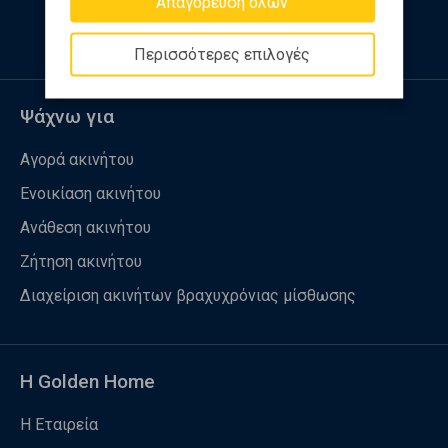
Απαγόρευση όλων
Περισσότερες επιλογές
Ψάχνω για
Αγορά ακινήτου
Ενοικίαση ακινήτου
Ανάθεση ακινήτου
Ζήτηση ακινήτου
Διαχείριση ακινήτων βραχυχρόνιας μίσθωσης
Η Golden Home
Η Εταιρεία