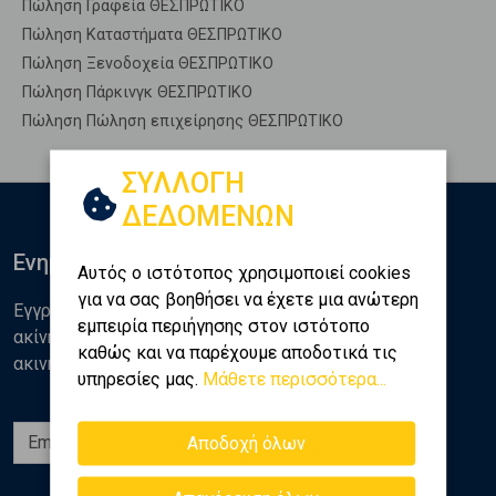
Πώληση Γραφεία ΘΕΣΠΡΩΤΙΚΟ
Πώληση Καταστήματα ΘΕΣΠΡΩΤΙΚΟ
Πώληση Ξενοδοχεία ΘΕΣΠΡΩΤΙΚΟ
Πώληση Πάρκινγκ ΘΕΣΠΡΩΤΙΚΟ
Πώληση Πώληση επιχείρησης ΘΕΣΠΡΩΤΙΚΟ
ΣΥΛΛΟΓΗ
ΔΕΔΟΜΕΝΩΝ
Ενημερωθείτε
Αυτός ο ιστότοπος χρησιμοποιεί cookies
για να σας βοηθήσει να έχετε μια ανώτερη
Εγγραφείτε στο newsletter της Golden Home για νέα
εμπειρία περιήγησης στον ιστότοπο
ακίνητα, αναλύσεις και διάφορα θέματα της αγοράς
καθώς και να παρέχουμε αποδοτικά τις
ακινήτων
υπηρεσίες μας.
Μάθετε περισσότερα...
Εγγραφή
Αποδοχή όλων
Ακολουθήστε μας