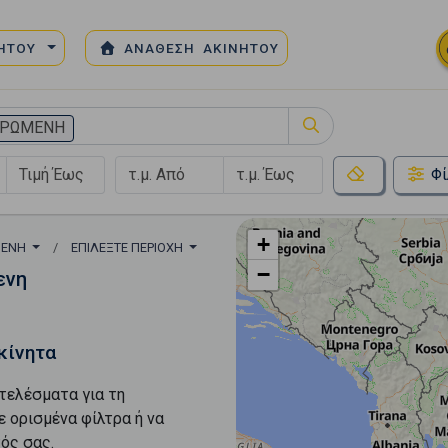
ΝΗΤΟΥ
ΑΝΑΘΕΣΗ ΑΚΙΝΗΤΟΥ
ΕΡΩΜΕΝΗ
Φί
+
ΜΕΝΗ
ΕΠΙΛΈΞΤΕ ΠΕΡΙΟΧΉ
−
ενη
κίνητα
τελέσματα για τη
ε ορισμένα φίλτρα ή να
ός σας.