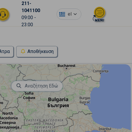
211-
1041100
el
09:00 -
23:00
λτρα
Αποθήκευση
Αναζήτηση Εδώ