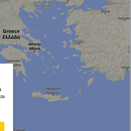
α
και