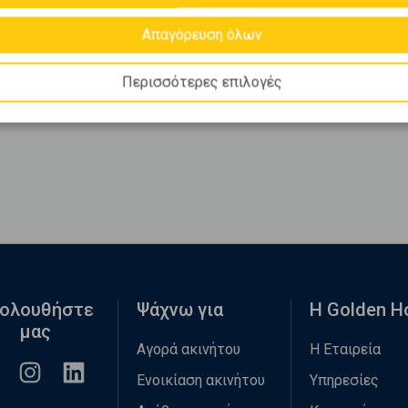
Απαγόρευση όλων
Περισσότερες επιλογές
ολουθήστε
Ψάχνω για
Η Golden 
μας
Αγορά ακινήτου
Η Εταιρεία
Ενοικίαση ακινήτου
Υπηρεσίες