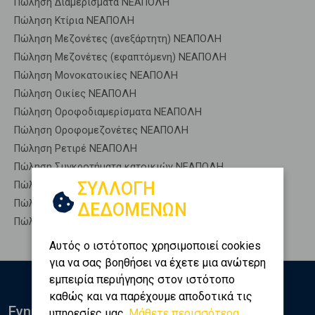
Πώληση Διαμερίσματα ΝΕΑΠΟΛΗ
Πώληση Κτίρια ΝΕΑΠΟΛΗ
Πώληση Μεζονέτες (ανεξάρτητη) ΝΕΑΠΟΛΗ
Πώληση Μεζονέτες (εφαπτόμενη) ΝΕΑΠΟΛΗ
Πώληση Μονοκατοικίες ΝΕΑΠΟΛΗ
Πώληση Οικίες ΝΕΑΠΟΛΗ
Πώληση Οροφοδιαμερίσματα ΝΕΑΠΟΛΗ
Πώληση Οροφομεζονέτες ΝΕΑΠΟΛΗ
Πώληση Ρετιρέ ΝΕΑΠΟΛΗ
Πώληση Συγκροτήματα κατοικιών ΝΕΑΠΟΛΗ
ΣΥΛΛΟΓΗ
Πώληση Υπόγεια ΝΕΑΠΟΛΗ
Πώληση Υπόσκαφα ΝΕΑΠΟΛΗ
ΔΕΔΟΜΕΝΩΝ
Πώληση Υπολ. υψουν ΝΕΑΠΟΛΗ
Αυτός ο ιστότοπος χρησιμοποιεί cookies
για να σας βοηθήσει να έχετε μια ανώτερη
εμπειρία περιήγησης στον ιστότοπο
καθώς και να παρέχουμε αποδοτικά τις
Ενημερωθείτε
υπηρεσίες μας.
Μάθετε περισσότερα...