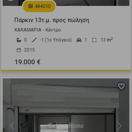
484010
Πάρκιν 13τ.μ. προς πώληση
ΚΑΛΑΜΑΡΙΑ - Κέντρο
2
0
-1 (1ο Υπόγειο)
1
13
m
2015
19.000 €
Previous
Next