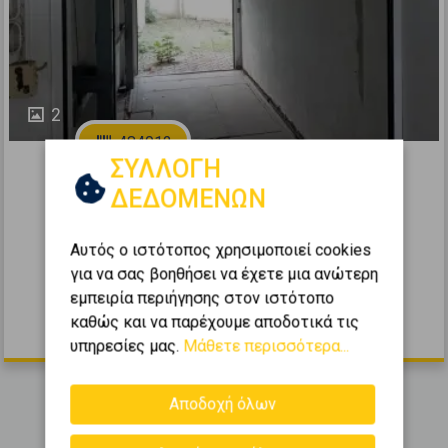
2
484012
ΣΥΛΛΟΓΗ
Πάρκιν 13τ.μ. προς πώληση
ΔΕΔΟΜΕΝΩΝ
ΚΑΛΑΜΑΡΙΑ - Κέντρο
Αυτός ο ιστότοπος χρησιμοποιεί cookies
2
0
-1 (1ο Υπόγειο)
1
13
m
για να σας βοηθήσει να έχετε μια ανώτερη
2015
εμπειρία περιήγησης στον ιστότοπο
καθώς και να παρέχουμε αποδοτικά τις
16.000 €
υπηρεσίες μας.
Μάθετε περισσότερα...
Αποδοχή όλων
Εμφανίζονται
1-3
από
3
.