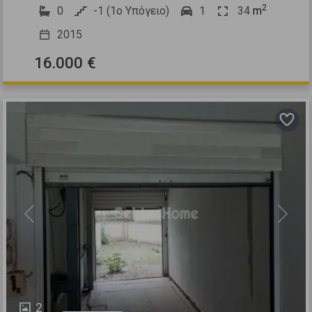
2
0
-1 (1ο Υπόγειο)
1
34
m
2015
16.000 €
Previous
Next
2