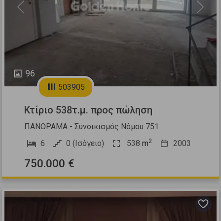
Previous
Next
96
503905
Κτίριο 538τ.μ. προς πώληση
ΠΑΝΟΡΑΜΑ - Συνοικισμός Νόμου 751
2
6
0 (Ισόγειο)
538
m
2003
750.000 €