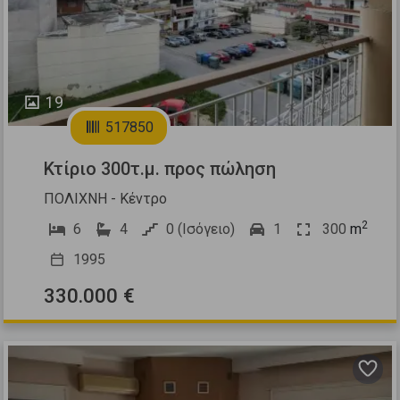
19
517850
Κτίριο 300τ.μ. προς πώληση
ΠΟΛΙΧΝΗ - Κέντρο
2
6
4
0 (Ισόγειο)
1
300
m
1995
330.000 €