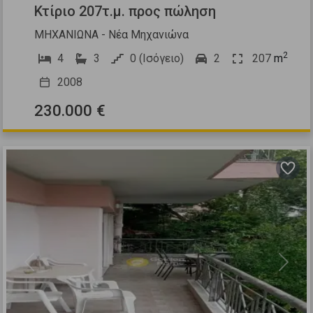
Κτίριο 207τ.μ. προς πώληση
ΜΗΧΑΝΙΩΝΑ - Νέα Μηχανιώνα
2
4
3
0 (Ισόγειο)
2
207
m
2008
230.000 €
Previous
Next