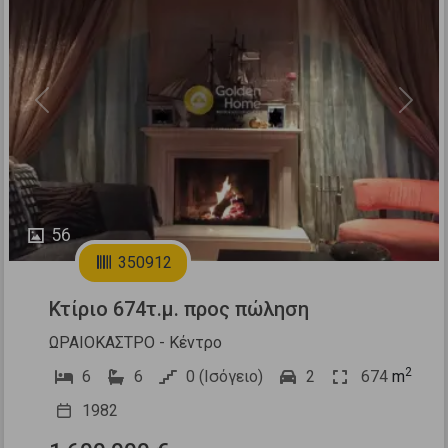
Previous
Next
56
350912
Κτίριο 674τ.μ. προς πώληση
ΩΡΑΙΟΚΑΣΤΡΟ - Κέντρο
2
6
6
0 (Ισόγειο)
2
674
m
1982