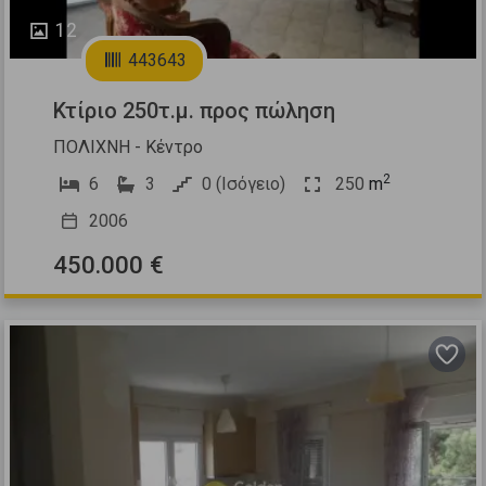
12
443643
Κτίριο 250τ.μ. προς πώληση
ΠΟΛΙΧΝΗ - Κέντρο
2
6
3
0 (Ισόγειο)
250
m
2006
450.000 €