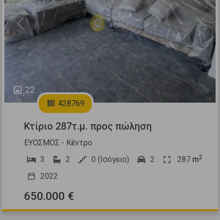
Previous
Next
22
428769
Κτίριο 287τ.μ. προς πώληση
ΕΥΟΣΜΟΣ - Κέντρο
2
3
2
0 (Ισόγειο)
2
287
m
2022
650.000 €