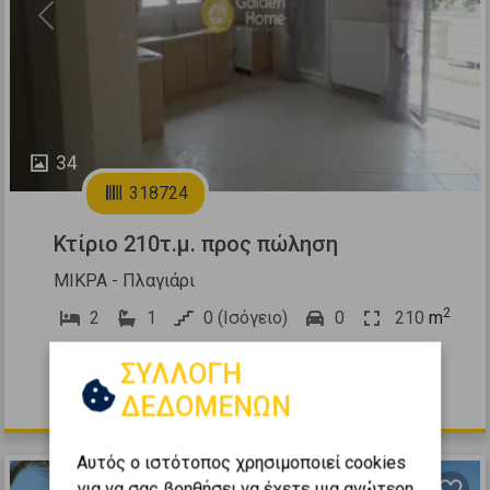
Previous
Next
34
318724
Κτίριο 210τ.μ. προς πώληση
ΜΙΚΡΑ - Πλαγιάρι
2
2
1
0 (Ισόγειο)
0
210
m
2010
ΣΥΛΛΟΓΗ
400.000 €
ΔΕΔΟΜΕΝΩΝ
Αυτός ο ιστότοπος χρησιμοποιεί cookies
για να σας βοηθήσει να έχετε μια ανώτερη