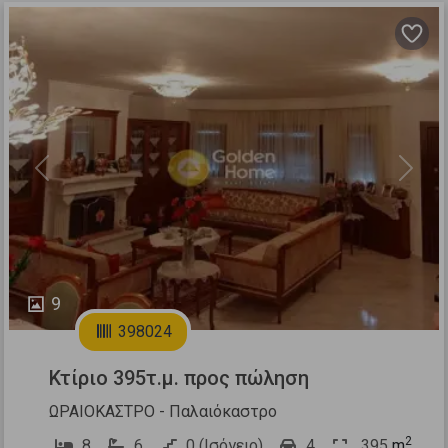
Previous
Next
9
398024
Κτίριο 395τ.μ. προς πώληση
ΩΡΑΙΟΚΑΣΤΡΟ - Παλαιόκαστρο
2
8
6
0 (Ισόγειο)
4
395
m