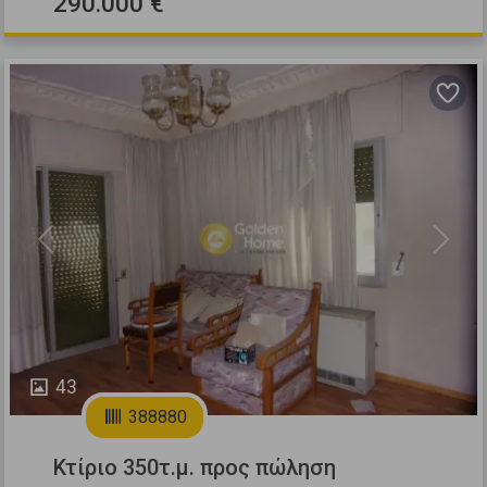
290.000 €
Previous
Next
43
388880
Κτίριο 350τ.μ. προς πώληση