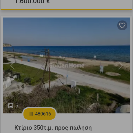
1.600.000 €
Previous
Next
5
480616
Κτίριο 350τ.μ. προς πώληση