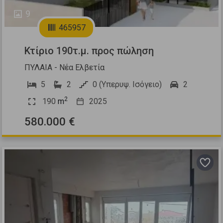
9
465957
Κτίριο 190τ.μ. προς πώληση
ΠΥΛΑΙΑ - Νέα Ελβετία
5
2
0 (Υπερυψ. Ισόγειο)
2
2
190
m
2025
580.000 €