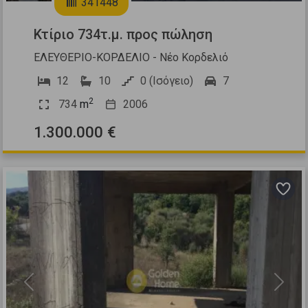
341448
Κτίριο 734τ.μ. προς πώληση
ΕΛΕΥΘΕΡΙΟ-ΚΟΡΔΕΛΙΟ - Νέο Κορδελιό
12
10
0 (Ισόγειο)
7
2
734
m
2006
1.300.000 €
Previous
Next