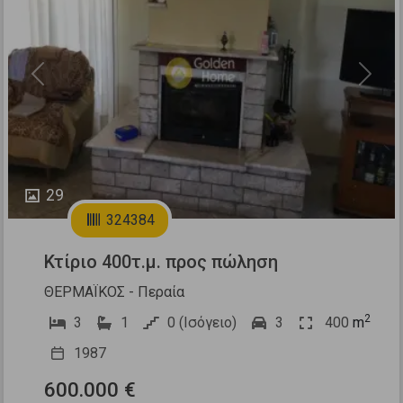
Previous
Next
29
324384
Κτίριο 400τ.μ. προς πώληση
ΘΕΡΜΑΪΚΟΣ - Περαία
2
3
1
0 (Ισόγειο)
3
400
m
1987
600.000 €