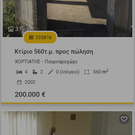
37
330816
Κτίριο 560τ.μ. προς πώληση
ΧΟΡΤΙΑΤΗΣ - Πουρναροχώρι
2
4
2
0 (Ισόγειο)
560
m
2002
200.000 €