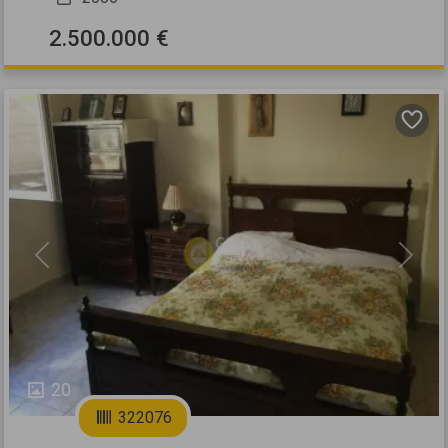
2.500.000 €
Previous
Next
20
322076