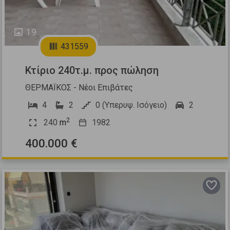
19
431559
Κτίριο 240τ.μ. προς πώληση
ΘΕΡΜΑΪΚΟΣ - Νέοι Επιβάτες
4
2
0 (Υπερυψ. Ισόγειο)
2
2
240
m
1982
400.000 €