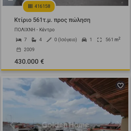
416158
Κτίριο 561τ.μ. προς πώληση
ΠΟΛΙΧΝΗ - Κέντρο
2
7
4
0 (Ισόγειο)
1
561
m
2009
430.000 €
Previous
Next