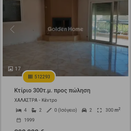
Previous
Next
17
512293
Κτίριο 300τ.μ. προς πώληση
ΧΑΛΑΣΤΡΑ - Κέντρο
2
4
2
0 (Ισόγειο)
2
300
m
1999