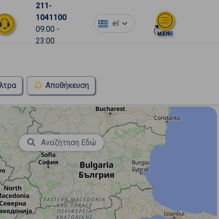
211-
1041100
el
09:00 -
23:00
λτρα
Αποθήκευση
Αναζήτηση Εδώ