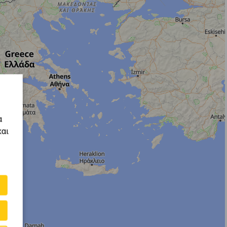
α
και