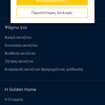
Απαγόρευση όλων
Περισσότερες επιλογές
Ψάχνω για
Αγορά ακινήτου
Ενοικίαση ακινήτου
Ανάθεση ακινήτου
Ζήτηση ακινήτου
Διαχείριση ακινήτων βραχυχρόνιας μίσθωσης
Η Golden Home
Η Εταιρεία