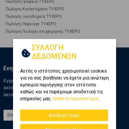
Πώληση Γραφεία ΤΥΧΕΡΟ
Πώληση Καταστήματα ΤΥΧΕΡΟ
Πώληση Ξενοδοχεία ΤΥΧΕΡΟ
Πώληση Πάρκινγκ ΤΥΧΕΡΟ
Πώληση Πώληση επιχείρησης ΤΥΧΕΡΟ
ΣΥΛΛΟΓΗ
ΔΕΔΟΜΕΝΩΝ
Ενημερωθείτε
Αυτός ο ιστότοπος χρησιμοποιεί cookies
για να σας βοηθήσει να έχετε μια ανώτερη
Εγγραφείτε στο newsletter της Golden Home για νέα
εμπειρία περιήγησης στον ιστότοπο
ακίνητα, αναλύσεις και διάφορα θέματα της αγοράς
καθώς και να παρέχουμε αποδοτικά τις
ακινήτων
υπηρεσίες μας.
Μάθετε περισσότερα...
Εγγραφή
Αποδοχή όλων
Ακολουθήστε μας