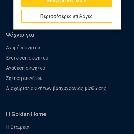
Απαγόρευση όλων
Περισσότερες επιλογές
Ψάχνω για
Αγορά ακινήτου
Ενοικίαση ακινήτου
Ανάθεση ακινήτου
Ζήτηση ακινήτου
Διαχείριση ακινήτων βραχυχρόνιας μίσθωσης
Η Golden Home
Η Εταιρεία