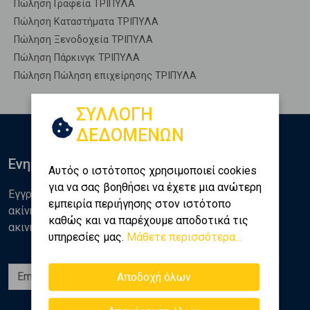
Πώληση Γραφεία ΤΡΙΠΥΛΑ
Πώληση Καταστήματα ΤΡΙΠΥΛΑ
Πώληση Ξενοδοχεία ΤΡΙΠΥΛΑ
Πώληση Πάρκινγκ ΤΡΙΠΥΛΑ
Πώληση Πώληση επιχείρησης ΤΡΙΠΥΛΑ
ΣΥΛΛΟΓΗ
ΔΕΔΟΜΕΝΩΝ
Ενημερωθείτε
Αυτός ο ιστότοπος χρησιμοποιεί cookies
για να σας βοηθήσει να έχετε μια ανώτερη
Εγγραφείτε στο newsletter της Golden Home για νέα
εμπειρία περιήγησης στον ιστότοπο
ακίνητα, αναλύσεις και διάφορα θέματα της αγοράς
καθώς και να παρέχουμε αποδοτικά τις
ακινήτων
υπηρεσίες μας.
Μάθετε περισσότερα...
Εγγραφή
Αποδοχή όλων
Ακολουθήστε μας