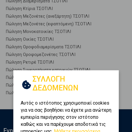
Πώληση Διαμερίσματα ΤΣΟΤΙΛΙ
Πώληση Κτίρια ΤΣΟΤΙΛΙ
Πώληση Μεζονέτες (ανεξάρτητη) ΤΣΟΤΙΛΙ
Πώληση Μεζονέτες (εφαπτόμενη) ΤΣΟΤΙΛΙ
Πώληση Μονοκατοικίες ΤΣΟΤΙΛΙ
Πώληση Οικίες ΤΣΟΤΙΛΙ
Πώληση Οροφοδιαμερίσματα ΤΣΟΤΙΛΙ
Πώληση Οροφομεζονέτες ΤΣΟΤΙΛΙ
Πώληση Ρετιρέ ΤΣΟΤΙΛΙ
Πώληση Συγκροτήματα κατοικιών ΤΣΟΤΙΛΙ
ΣΥΛΛΟΓΗ
Πώληση Υπόγεια ΤΣΟΤΙΛΙ
Πώληση Υπόσκαφα ΤΣΟΤΙΛΙ
ΔΕΔΟΜΕΝΩΝ
Πώληση Υπολ. υψουν ΤΣΟΤΙΛΙ
Αυτός ο ιστότοπος χρησιμοποιεί cookies
για να σας βοηθήσει να έχετε μια ανώτερη
εμπειρία περιήγησης στον ιστότοπο
καθώς και να παρέχουμε αποδοτικά τις
Ενημερωθείτε
υπηρεσίες μας.
Μάθετε περισσότερα...