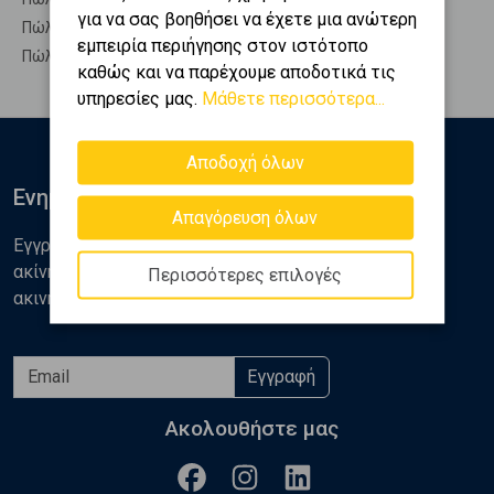
για να σας βοηθήσει να έχετε μια ανώτερη
Πώληση Υπόσκαφα ΑΙΓΙΝΑ - Τζίκηδες
εμπειρία περιήγησης στον ιστότοπο
Πώληση Υπολ. υψουν ΑΙΓΙΝΑ - Τζίκηδες
καθώς και να παρέχουμε αποδοτικά τις
υπηρεσίες μας.
Μάθετε περισσότερα...
Αποδοχή όλων
Ενημερωθείτε
Απαγόρευση όλων
Εγγραφείτε στο newsletter της Golden Home για νέα
ακίνητα, αναλύσεις και διάφορα θέματα της αγοράς
Περισσότερες επιλογές
ακινήτων
Εγγραφή
Ακολουθήστε μας