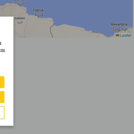
Leaflet
α
και