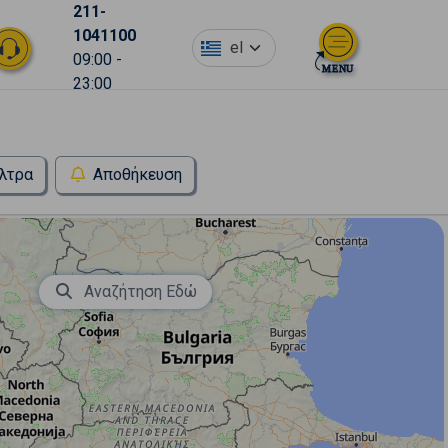
211-
1041100
el
09:00 -
23:00
λτρα
Αποθήκευση
Αναζήτηση Εδώ