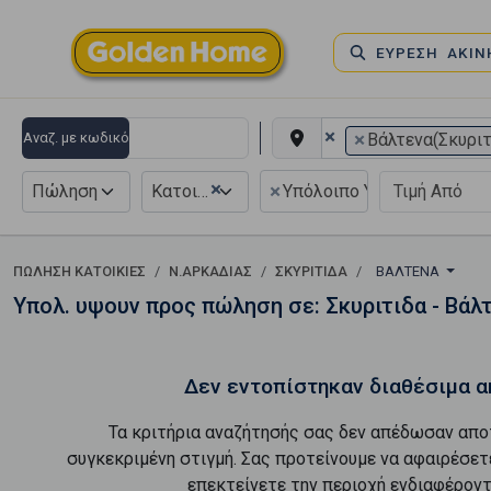
ΕΥΡΕΣΗ ΑΚΙ
×
×
Αναζ. με κωδικό
Βάλτενα(Σκυριτ
×
×
Πώληση
Κατοικία
Υπόλοιπο Υψούν/Αέρας
ΠΏΛΗΣΗ ΚΑΤΟΙΚΊΕΣ
Ν.ΑΡΚΑΔΙΑΣ
ΣΚΥΡΙΤΙΔΑ
ΒΆΛΤΕΝΑ
Υπολ. υψουν προς πώληση σε: Σκυριτιδα - Βάλ
Δεν εντοπίστηκαν διαθέσιμα α
Τα κριτήρια αναζήτησής σας δεν απέδωσαν απο
συγκεκριμένη στιγμή. Σας προτείνουμε να αφαιρέσετ
επεκτείνετε την περιοχή ενδιαφέροντ