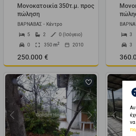
Μονοκατοικία 350τ.μ. προς
Μονοκ
πώληση
πώλη
ΒΑΡΝΑΒΑΣ - Κέντρο
ΒΑΡΝΑΒ
5
2
0 (Ισόγειο)
3
2
0
350
m
2010
3
250.000 €
360.
Αυ
έχ
Previous
Next
Previous
να
πε