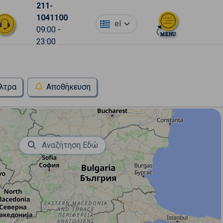
211-
1041100
el
09:00 -
23:00
λτρα
Αποθήκευση
Αναζήτηση Εδώ