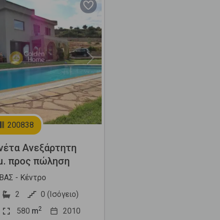
Next
200838
νέτα Ανεξάρτητη
μ. προς πώληση
ΑΣ - Κέντρο
2
0 (Ισόγειο)
2
580
m
2010