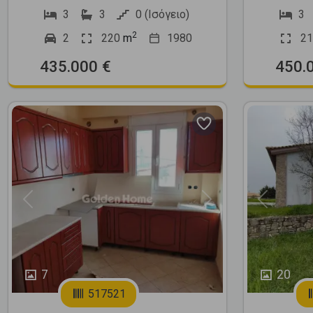
3
3
0 (Ισόγειο)
3
2
2
220
m
1980
21
435.000 €
450.
Previous
Next
Previous
7
20
517521