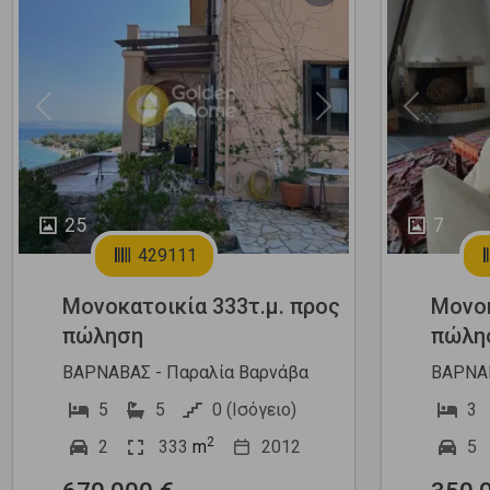
Previous
Next
Previous
25
7
429111
Μονοκατοικία 333τ.μ. προς
Μονοκ
πώληση
πώλη
ΒΑΡΝΑΒΑΣ - Παραλία Βαρνάβα
ΒΑΡΝΑΒ
5
5
0 (Ισόγειο)
3
2
2
333
m
2012
5