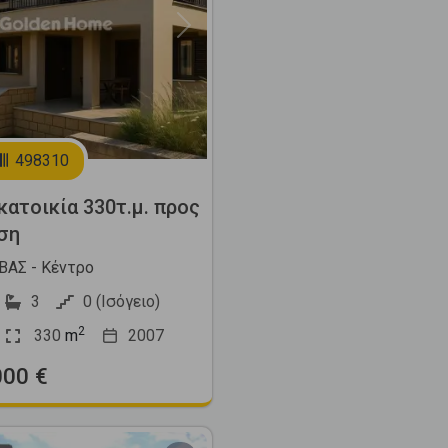
Next
498310
ατοικία 330τ.μ. προς
ση
ΑΣ - Κέντρο
3
0 (Ισόγειο)
2
330
m
2007
000 €