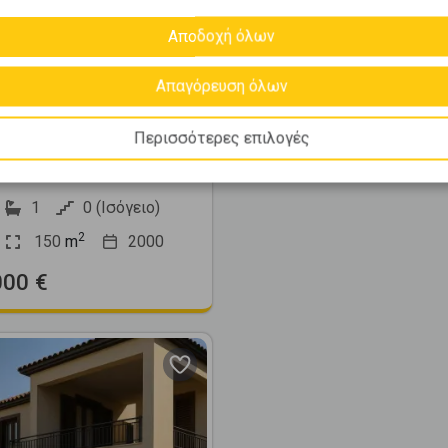
Αποδοχή όλων
510070
Απαγόρευση όλων
νέτα Ανεξάρτητη
μ. προς πώληση
Περισσότερες επιλογές
ΑΣ - Κέντρο
1
0 (Ισόγειο)
2
150
m
2000
000 €