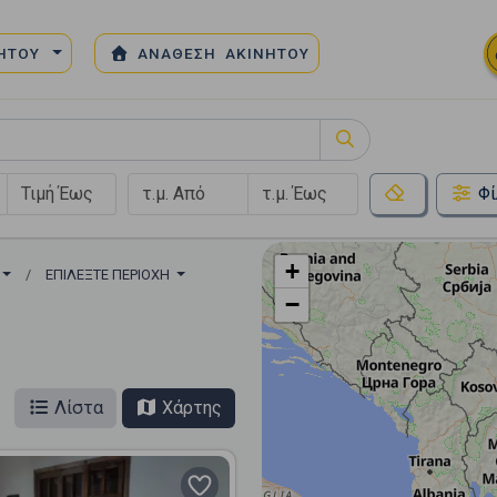
ΝΗΤΟΥ
ΑΝΑΘΕΣΗ ΑΚΙΝΗΤΟΥ
Φί
+
ΕΠΙΛΈΞΤΕ ΠΕΡΙΟΧΉ
−
Λίστα
Χάρτης