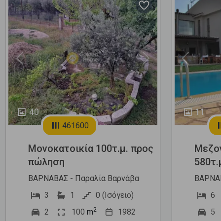
Previous
Next
Previous
40
11
461600
Μονοκατοικία 100τ.μ. προς
Μεζο
πώληση
580τ.
ΒΑΡΝΑΒΑΣ - Παραλία Βαρνάβα
ΒΑΡΝΑΒ
3
1
0 (Ισόγειο)
6
2
2
100
m
1982
5