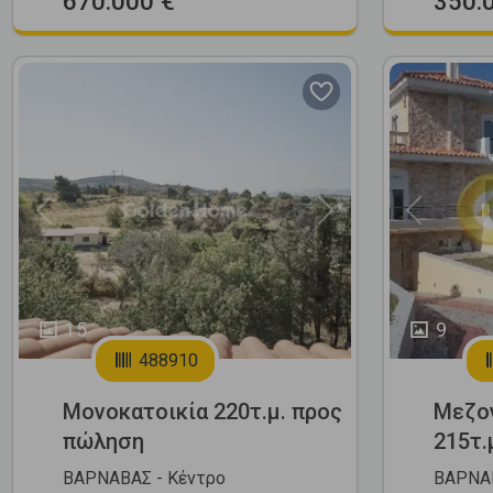
670.000 €
350.
Previous
Next
Previous
15
9
488910
Μονοκατοικία 220τ.μ. προς
Μεζο
πώληση
215τ.
ΒΑΡΝΑΒΑΣ - Κέντρο
ΒΑΡΝΑΒ