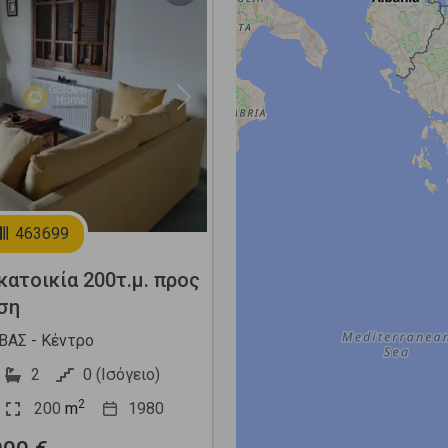
Next
463699
ατοικία 200τ.μ. προς
ση
ΑΣ - Κέντρο
2
0 (Ισόγειο)
2
200
m
1980