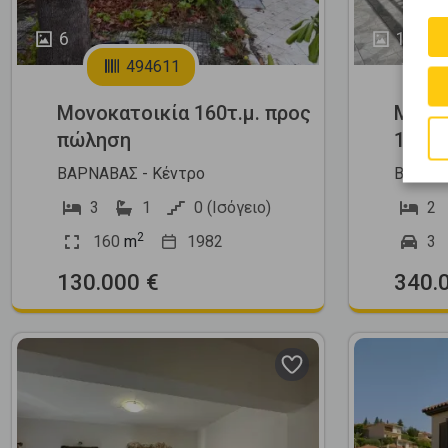
6
19
494611
Μονοκατοικία 160τ.μ. προς
Μεζο
πώληση
150τ.
ΒΑΡΝΑΒΑΣ - Κέντρο
ΒΑΡΝΑΒ
3
1
0 (Ισόγειο)
2
2
160
m
1982
3
130.000 €
340.