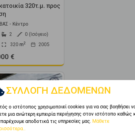
ατοικία 320τ.μ. προς
ση
ΑΣ - Κέντρο
2
0 (Ισόγειο)
2
320
m
2005
000 €
ΣΥΛΛΟΓΗ ΔΕΔΟΜΕΝΩΝ
τός ο ιστότοπος χρησιμοποιεί cookies για να σας βοηθήσει ν
ετε μια ανώτερη εμπειρία περιήγησης στον ιστότοπο καθώς 
Next
 παρέχουμε αποδοτικά τις υπηρεσίες μας.
Μάθετε
ρισσότερα...