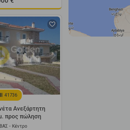
000 €
Next
41736
νέτα Ανεξάρτητη
μ. προς πώληση
ΑΣ - Κέντρο