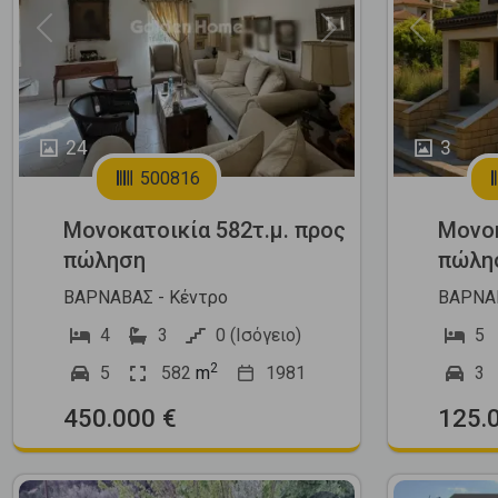
Previous
Next
Previous
24
3
500816
Μονοκατοικία 582τ.μ. προς
Μονοκ
πώληση
πώλη
ΒΑΡΝΑΒΑΣ - Κέντρο
ΒΑΡΝΑΒ
4
3
0 (Ισόγειο)
5
2
5
582
m
1981
3
450.000 €
125.