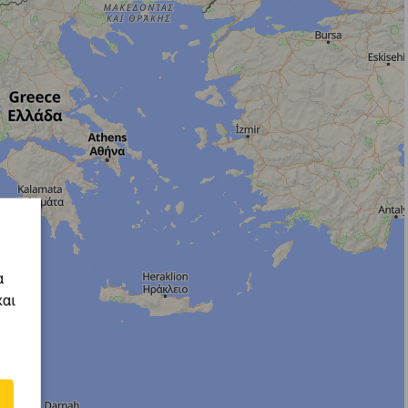
α
και