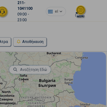
211-
1041100
el
09:00 -
23:00
λτρα
Αποθήκευση
Αναζήτηση Εδώ