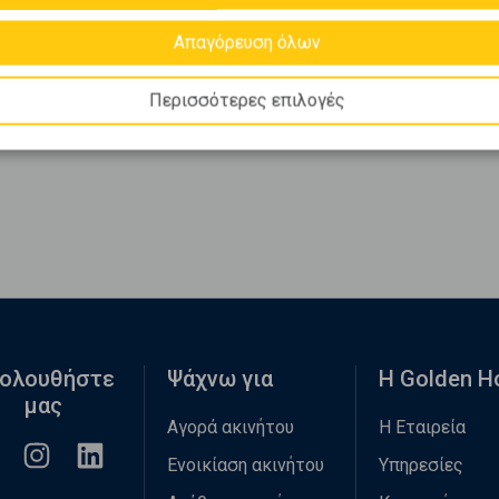
Απαγόρευση όλων
Περισσότερες επιλογές
ολουθήστε
Ψάχνω για
Η Golden 
μας
Αγορά ακινήτου
Η Εταιρεία
Ενοικίαση ακινήτου
Υπηρεσίες