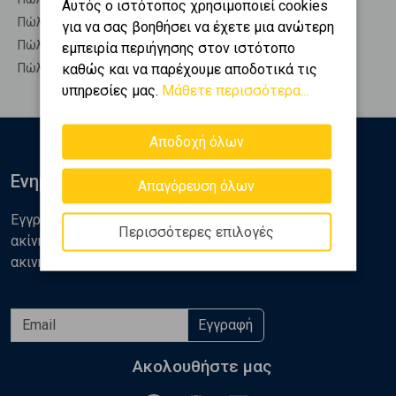
Αυτός ο ιστότοπος χρησιμοποιεί cookies
Πώληση Υπόγεια ΒΙΛΙΑ - Ψάθα
για να σας βοηθήσει να έχετε μια ανώτερη
Πώληση Υπόσκαφα ΒΙΛΙΑ - Ψάθα
εμπειρία περιήγησης στον ιστότοπο
καθώς και να παρέχουμε αποδοτικά τις
Πώληση Υπολ. υψουν ΒΙΛΙΑ - Ψάθα
υπηρεσίες μας.
Μάθετε περισσότερα...
Αποδοχή όλων
Ενημερωθείτε
Απαγόρευση όλων
Εγγραφείτε στο newsletter της Golden Home για νέα
Περισσότερες επιλογές
ακίνητα, αναλύσεις και διάφορα θέματα της αγοράς
ακινήτων
Εγγραφή
Ακολουθήστε μας