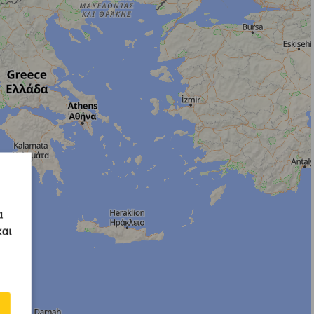
α
και