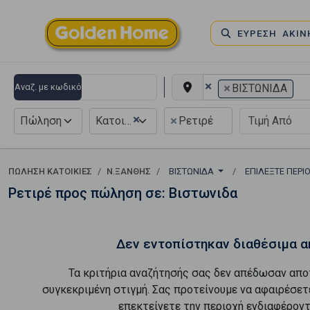
ΕΥΡΕΣΗ ΑΚΙ
×
×
Αναζ. με κωδικό
ΒΙΣΤΩΝΙΔΑ
×
×
Πώληση
Κατοικία
Ρετιρέ
ΠΏΛΗΣΗ ΚΑΤΟΙΚΊΕΣ
Ν.ΞΑΝΘΗΣ
ΒΙΣΤΩΝΙΔΑ
ΕΠΙΛΈΞΤΕ ΠΕΡΙ
Ρετιρέ προς πώληση σε: Βιστωνιδα
Δεν εντοπίστηκαν διαθέσιμα α
Τα κριτήρια αναζήτησής σας δεν απέδωσαν απο
συγκεκριμένη στιγμή. Σας προτείνουμε να αφαιρέσετ
επεκτείνετε την περιοχή ενδιαφέροντ