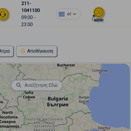
211-
1041100
el
09:00 -
23:00
λτρα
Αποθήκευση
Αναζήτηση Εδώ