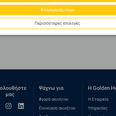
Απαγόρευση όλων
Περισσότερες επιλογές
ολουθήστε
Ψάχνω για
Η Golden 
μας
Αγορά ακινήτου
Η Εταιρεία
Ενοικίαση ακινήτου
Υπηρεσίες