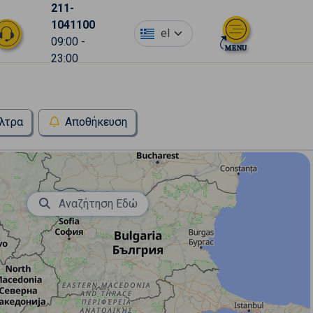
211-
1041100
el
09:00 -
23:00
λτρα
Αποθήκευση
Αναζήτηση Εδώ