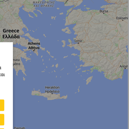
α
και