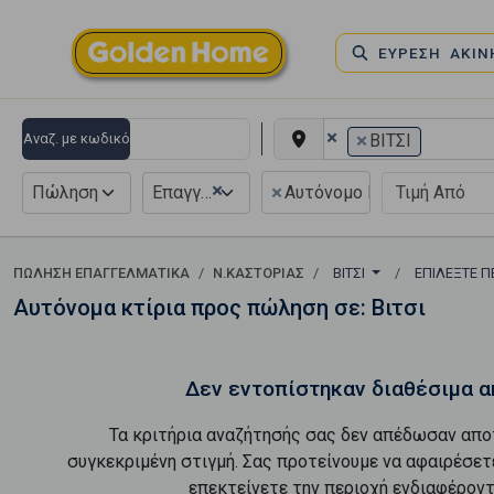
ΕΥΡΕΣΗ ΑΚΙ
×
×
Αναζ. με κωδικό
ΒΙΤΣΙ
×
×
Πώληση
Επαγγελματικό
Αυτόνομο Κτίριο
ΠΏΛΗΣΗ ΕΠΑΓΓΕΛΜΑΤΙΚΆ
Ν.ΚΑΣΤΟΡΙΑΣ
ΒΙΤΣΙ
ΕΠΙΛΈΞΤΕ Π
Αυτόνομα κτίρια προς πώληση σε: Βιτσι
Δεν εντοπίστηκαν διαθέσιμα α
Τα κριτήρια αναζήτησής σας δεν απέδωσαν απο
συγκεκριμένη στιγμή. Σας προτείνουμε να αφαιρέσετ
επεκτείνετε την περιοχή ενδιαφέροντ