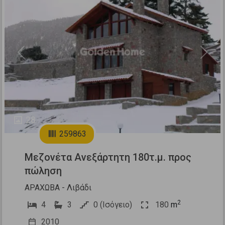
Previous
Next
28
259863
Μεζονέτα Ανεξάρτητη 180τ.μ. προς
πώληση
ΑΡΑΧΩΒΑ - Λιβάδι
2
4
3
0 (Ισόγειο)
180
m
2010