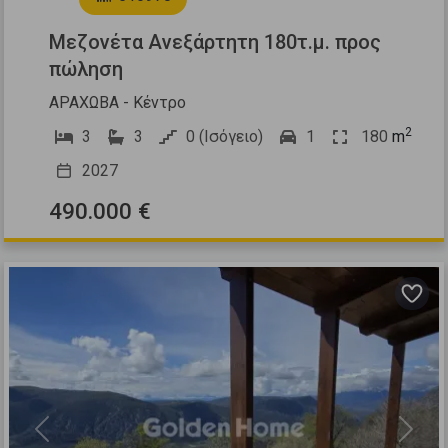
Μεζονέτα Ανεξάρτητη 180τ.μ. προς
πώληση
ΑΡΑΧΩΒΑ - Κέντρο
2
3
3
0 (Ισόγειο)
1
180
m
2027
490.000 €
Previous
Next