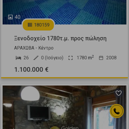
40
180159
Ξενοδοχείο 1780τ.μ. προς πώληση
ΑΡΑΧΩΒΑ - Κέντρο
2
26
0 (Ισόγειο)
1780
m
2008
1.100.000 €