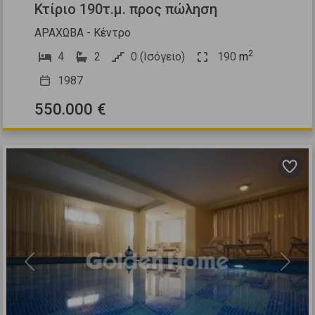
Κτίριο 190τ.μ. προς πώληση
ΑΡΑΧΩΒΑ - Κέντρο
2
4
2
0 (Ισόγειο)
190
m
1987
550.000 €
Previous
Next