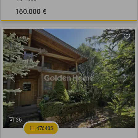
160.000 €
Previous
Next
36
476485