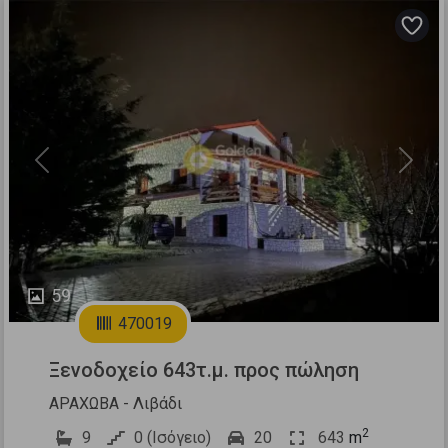
Previous
Next
59
470019
Ξενοδοχείο 643τ.μ. προς πώληση
ΑΡΑΧΩΒΑ - Λιβάδι
2
9
0 (Ισόγειο)
20
643
m