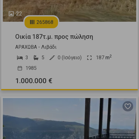
22
265868
Οικία 187τ.μ. προς πώληση
ΑΡΑΧΩΒΑ - Λιβάδι
2
3
5
0 (Ισόγειο)
187
m
1985
1.000.000 €