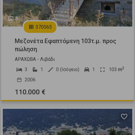
8
370565
Μεζονέτα Εφαπτόμενη 103τ.μ. προς
πώληση
ΑΡΑΧΩΒΑ - Λιβάδι
2
3
1
0 (Ισόγειο)
1
103
m
2006
110.000 €