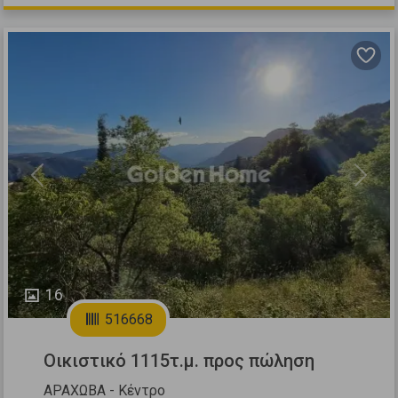
Previous
Next
16
516668
Οικιστικό 1115τ.μ. προς πώληση
ΑΡΑΧΩΒΑ - Κέντρο