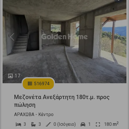
Previous
Next
17
516974
Μεζονέτα Ανεξάρτητη 180τ.μ. προς
πώληση
ΑΡΑΧΩΒΑ - Κέντρο
2
3
3
0 (Ισόγειο)
1
180
m