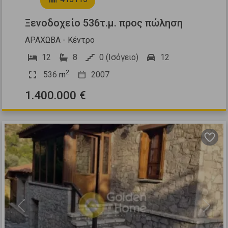
Ξενοδοχείο 536τ.μ. προς πώληση
ΑΡΑΧΩΒΑ - Κέντρο
12
8
0 (Ισόγειο)
12
2
536
m
2007
1.400.000 €
Previous
Next