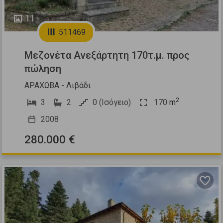
11
511469
Μεζονέτα Ανεξάρτητη 170τ.μ. προς
πώληση
ΑΡΑΧΩΒΑ - Λιβάδι
2
3
2
0 (Ισόγειο)
170
m
2008
280.000 €