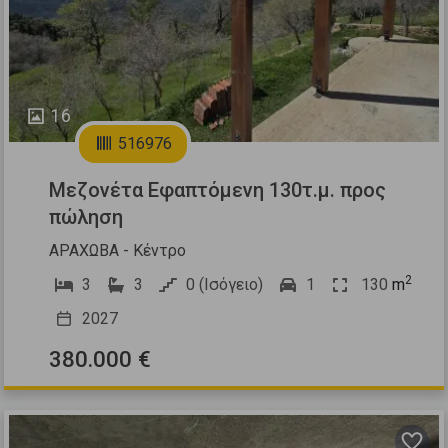
16
516976
Μεζονέτα Εφαπτόμενη 130τ.μ. προς
πώληση
ΑΡΑΧΩΒΑ - Κέντρο
2
3
3
0 (Ισόγειο)
1
130
m
2027
380.000 €