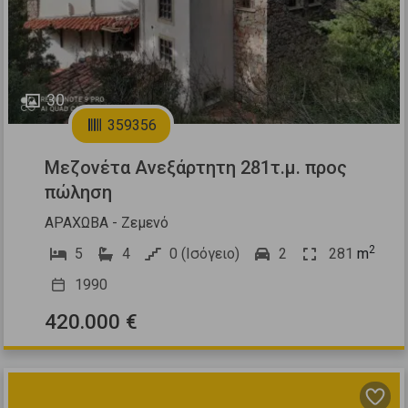
30
359356
Μεζονέτα Ανεξάρτητη 281τ.μ. προς
πώληση
ΑΡΑΧΩΒΑ - Ζεμενό
2
5
4
0 (Ισόγειο)
2
281
m
1990
420.000 €