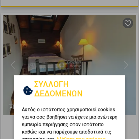
Previous
Next
ΣΥΛΛΟΓΗ
ΔΕΔΟΜΕΝΩΝ
60
Αυτός ο ιστότοπος χρησιμοποιεί cookies
444697
για να σας βοηθήσει να έχετε μια ανώτερη
εμπειρία περιήγησης στον ιστότοπο
Μεζονέτα Εφαπτόμενη 100τ.μ. προς
καθώς και να παρέχουμε αποδοτικά τις
πώληση