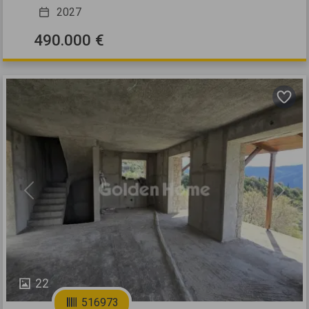
2027
490.000 €
Previous
Next
22
516973