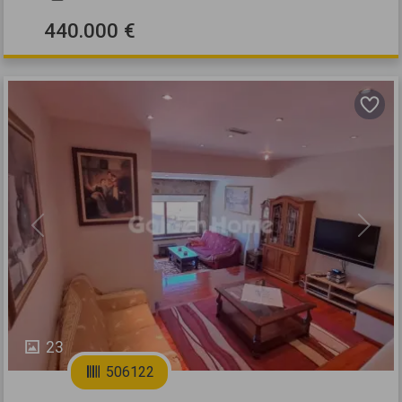
440.000 €
Previous
Next
23
506122