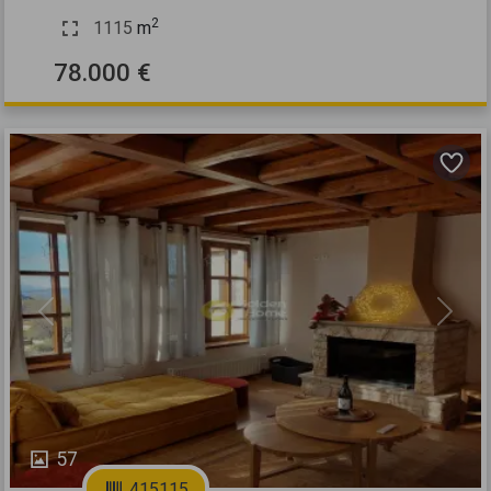
2
1115
m
78.000 €
Previous
Next
57
415115