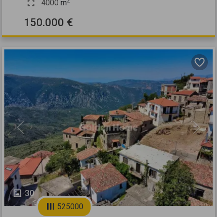
2
4000
m
150.000 €
Previous
Next
30
525000