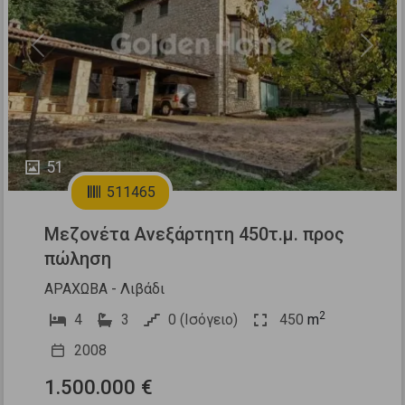
Previous
Next
51
511465
Μεζονέτα Ανεξάρτητη 450τ.μ. προς
πώληση
ΑΡΑΧΩΒΑ - Λιβάδι
2
4
3
0 (Ισόγειο)
450
m
2008
1.500.000 €