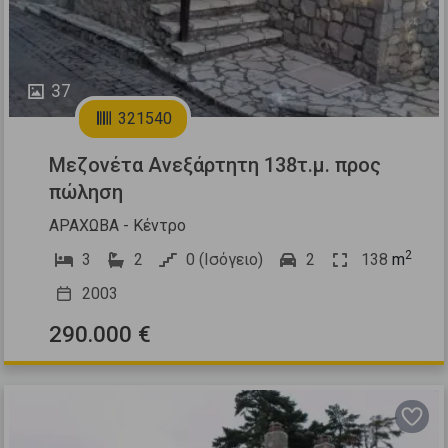
37
321540
Μεζονέτα Ανεξάρτητη 138τ.μ. προς
πώληση
ΑΡΑΧΩΒΑ - Κέντρο
2
3
2
0 (Ισόγειο)
2
138
m
2003
290.000 €