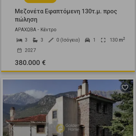
Μεζονέτα Εφαπτόμενη 130τ.μ. προς
πώληση
ΑΡΑΧΩΒΑ - Κέντρο
2
3
3
0 (Ισόγειο)
1
130
m
2027
380.000 €
Previous
Next