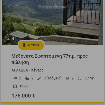
Previous
Next
42
478550
Μεζονέτα Εφαπτόμενη 77τ.μ. προς
πώληση
ΑΡΑΧΩΒΑ - Κέντρο
2
2
2
0 (Ισόγειο)
2
77
m
1999
175.000 €