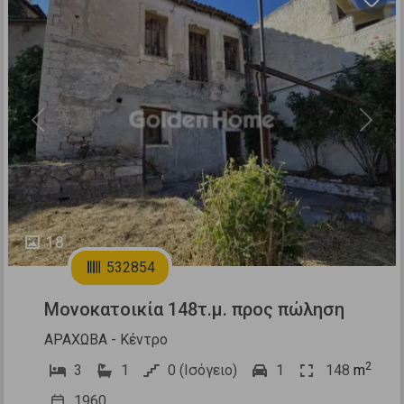
Previous
Next
18
532854
Μονοκατοικία 148τ.μ. προς πώληση
ΑΡΑΧΩΒΑ - Κέντρο
2
3
1
0 (Ισόγειο)
1
148
m
1960