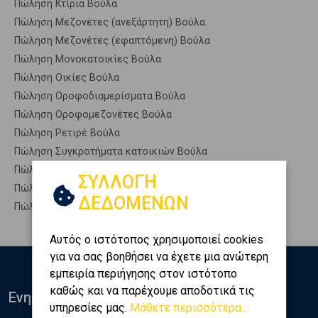
Πώληση Κτίρια Βούλα
Πώληση Μεζονέτες (ανεξάρτητη) Βούλα
Πώληση Μεζονέτες (εφαπτόμενη) Βούλα
Πώληση Μονοκατοικίες Βούλα
Πώληση Οικίες Βούλα
Πώληση Οροφοδιαμερίσματα Βούλα
Πώληση Οροφομεζονέτες Βούλα
Πώληση Ρετιρέ Βούλα
Πώληση Συγκροτήματα κατοικιών Βούλα
Πώληση Υπόγεια Βούλα
ΣΥΛΛΟΓΗ
Πώληση Υπόσκαφα Βούλα
ΔΕΔΟΜΕΝΩΝ
Πώληση Υπολ. υψουν Βούλα
Αυτός ο ιστότοπος χρησιμοποιεί cookies
για να σας βοηθήσει να έχετε μια ανώτερη
εμπειρία περιήγησης στον ιστότοπο
καθώς και να παρέχουμε αποδοτικά τις
Ενημερωθείτε
υπηρεσίες μας.
Μάθετε περισσότερα...