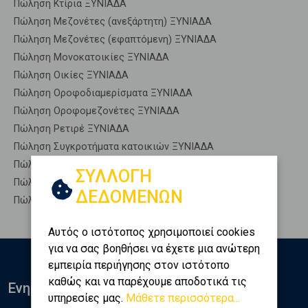
Πώληση Κτίρια ΞΥΝΙΑΔΑ
Πώληση Μεζονέτες (ανεξάρτητη) ΞΥΝΙΑΔΑ
Πώληση Μεζονέτες (εφαπτόμενη) ΞΥΝΙΑΔΑ
Πώληση Μονοκατοικίες ΞΥΝΙΑΔΑ
Πώληση Οικίες ΞΥΝΙΑΔΑ
Πώληση Οροφοδιαμερίσματα ΞΥΝΙΑΔΑ
Πώληση Οροφομεζονέτες ΞΥΝΙΑΔΑ
Πώληση Ρετιρέ ΞΥΝΙΑΔΑ
Πώληση Συγκροτήματα κατοικιών ΞΥΝΙΑΔΑ
Πώληση Υπόγεια ΞΥΝΙΑΔΑ
ΣΥΛΛΟΓΗ
Πώληση Υπόσκαφα ΞΥΝΙΑΔΑ
ΔΕΔΟΜΕΝΩΝ
Πώληση Υπολ. υψουν ΞΥΝΙΑΔΑ
Αυτός ο ιστότοπος χρησιμοποιεί cookies
για να σας βοηθήσει να έχετε μια ανώτερη
εμπειρία περιήγησης στον ιστότοπο
καθώς και να παρέχουμε αποδοτικά τις
Ενημερωθείτε
υπηρεσίες μας.
Μάθετε περισσότερα...