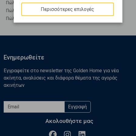
Πώληση Υπόγεια ΑΝΘΗΔΩΝΟΣ - Ξηρόβρυση
Περισσότερες επιλογές
Πώληση Υπόσκαφα ΑΝΘΗΔΩΝΟΣ - Ξηρόβρυση
Πώληση Υπολ. υψουν ΑΝΘΗΔΩΝΟΣ - Ξηρόβρυση
Ενημερωθείτε
Εγγραφείτε στο newsletter της Golden Home για νέα
ακίνητα, αναλύσεις και διάφορα θέματα της αγοράς
ακινήτων
Εγγραφή
Ακολουθήστε μας