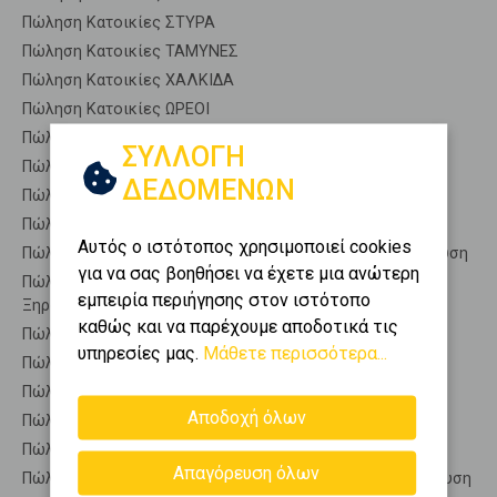
Πώληση Κατοικίες ΣΤΥΡΑ
Πώληση Κατοικίες ΤΑΜΥΝΕΣ
Πώληση Κατοικίες ΧΑΛΚΙΔΑ
Πώληση Κατοικίες ΩΡΕΟΙ
Πώληση Αποθήκες ΑΝΘΗΔΩΝΟΣ - Ξηρόβρυση
ΣΥΛΛΟΓΗ
Πώληση Γκαρσονιέρες ΑΝΘΗΔΩΝΟΣ - Ξηρόβρυση
ΔΕΔΟΜΕΝΩΝ
Πώληση Διαμερίσματα ΑΝΘΗΔΩΝΟΣ - Ξηρόβρυση
Πώληση Κτίρια ΑΝΘΗΔΩΝΟΣ - Ξηρόβρυση
Αυτός ο ιστότοπος χρησιμοποιεί cookies
Πώληση Μεζονέτες (ανεξάρτητη) ΑΝΘΗΔΩΝΟΣ - Ξηρόβρυση
για να σας βοηθήσει να έχετε μια ανώτερη
Πώληση Μεζονέτες (εφαπτόμενη) ΑΝΘΗΔΩΝΟΣ -
εμπειρία περιήγησης στον ιστότοπο
Ξηρόβρυση
καθώς και να παρέχουμε αποδοτικά τις
Πώληση Μονοκατοικίες ΑΝΘΗΔΩΝΟΣ - Ξηρόβρυση
υπηρεσίες μας.
Μάθετε περισσότερα...
Πώληση Οικίες ΑΝΘΗΔΩΝΟΣ - Ξηρόβρυση
Πώληση Οροφοδιαμερίσματα ΑΝΘΗΔΩΝΟΣ - Ξηρόβρυση
Αποδοχή όλων
Πώληση Οροφομεζονέτες ΑΝΘΗΔΩΝΟΣ - Ξηρόβρυση
Πώληση Ρετιρέ ΑΝΘΗΔΩΝΟΣ - Ξηρόβρυση
Απαγόρευση όλων
Πώληση Συγκροτήματα κατοικιών ΑΝΘΗΔΩΝΟΣ - Ξηρόβρυση