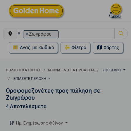
×
×
Ζωγράφου
Αναζ. με κωδικό
Φίλτρα
Χάρτης
ΠΏΛΗΣΗ ΚΑΤΟΙΚΊΕΣ
ΑΘΉΝΑ - ΝΌΤΙΑ ΠΡΟΆΣΤΙΑ
ΖΩΓΡΆΦΟΥ
ΕΠΙΛΈΞΤΕ ΠΕΡΙΟΧΉ
Οροφομεζονέτες προς πώληση σε:
Ζωγράφου
4 Αποτελέσματα
Ημ. Ενημέρωσης Φθίνον