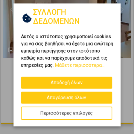
ΣΥΛΛΟΓΗ
Previous
Next
ΔΕΔΟΜΕΝΩΝ
Αυτός ο ιστότοπος χρησιμοποιεί cookies
για να σας βοηθήσει να έχετε μια ανώτερη
34
εμπειρία περιήγησης στον ιστότοπο
καθώς και να παρέχουμε αποδοτικά τις
365408
υπηρεσίες μας.
Μάθετε περισσότερα...
Οροφομεζονέτα 163τ.μ. προς πώληση
Ζωγράφου - Πανεπιστημιούπολη
Αποδοχή όλων
2
3
2
1 (1ος)
2
163
m
Απαγόρευση όλων
1987
Περισσότερες επιλογές
370.000 €