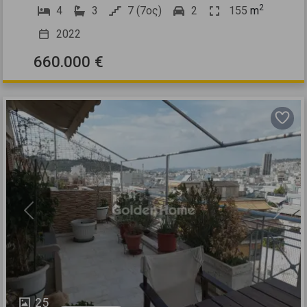
2
4
3
7 (7ος)
2
155
m
2022
660.000 €
Previous
Next
25