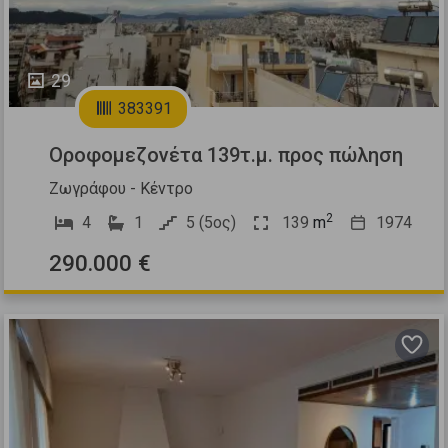
29
383391
Οροφομεζονέτα 139τ.μ. προς πώληση
Ζωγράφου - Κέντρο
2
4
1
5 (5ος)
139
m
1974
290.000 €