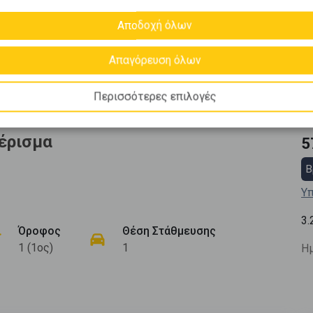
Αποδοχή όλων
Απαγόρευση όλων
Περισσότερες επιλογές
έρισμα
5
Β
Υπ
3.
Όροφος
Θέση Στάθμευσης
1 (1ος)
1
Ημ