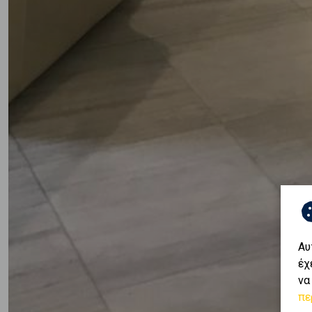
Αυ
έχ
να
πε