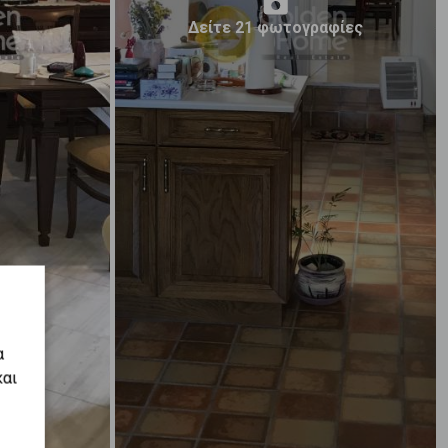
Δείτε 21 φωτογραφίες
α
και