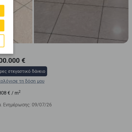
00.000 €
ρες στεγαστικό δάνειο
ολόγισε τη δόση μου
2
808
€ / m
. Ενημέρωσης: 09/07/26