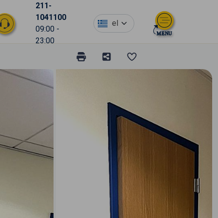
211-
1041100
el
09:00 -
23:00