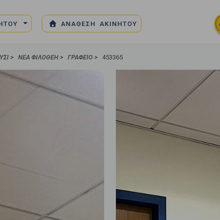
ΝΗΤΟΥ
ΑΝΑΘΕΣΗ ΑΚΙΝΗΤΟΥ
ΎΣΙ
>
ΝΈΑ ΦΙΛΟΘΈΗ
>
ΓΡΑΦΕΊΟ
>
453365