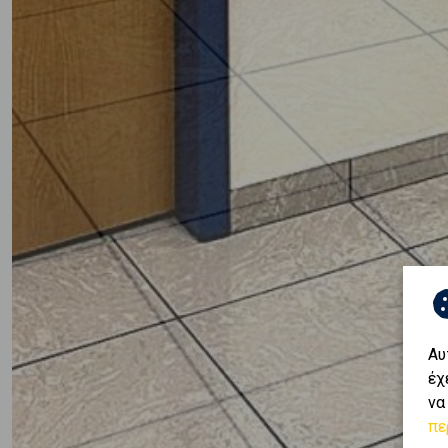
Αυ
έχ
να
πε