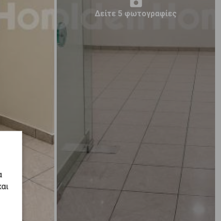
Δείτε 5 φωτογραφίες
α
και