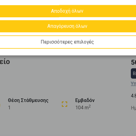
Αποδοχή όλων
Απαγόρευση όλων
Περισσότερες επιλογές
είο
5
Β
Υπ
4.
Θέση Στάθμευσης
Εμβαδόν
2
1
104 m
Ημ