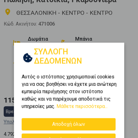
ΘΕΣΣΑΛΟΝΙΚΗ - ΚΕΝΤΡΟ - ΚΕΝΤΡΟ
Κώδ. Ακινήτου:
471006
Δωμάτια
Μπάνια
0
1
ΣΥΛΛΟΓΗ
Όροφος
Εμβαδόν
ΔΕΔΟΜΕΝΩΝ
2
2 (2ος)
24 m
Κατασκευή
Αυτός ο ιστότοπος χρησιμοποιεί cookies
1962
για να σας βοηθήσει να έχετε μια ανώτερη
εμπειρία περιήγησης στον ιστότοπο
καθώς και να παρέχουμε αποδοτικά τις
115.000 €
υπηρεσίες μας.
Μάθετε περισσότερα...
Βρες στεγαστικό δάνειο
Υπολόγισε τη δόση μου
Αποδοχή όλων
2
4.792
€ / m