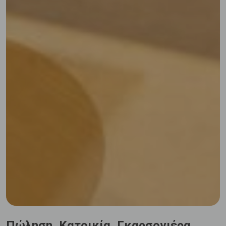
Πώληση, Κατοικία, Γκαρσονιέρα