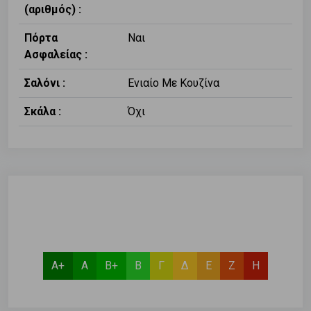
(αριθμός) :
Πόρτα
Ναι
Ασφαλείας :
Σαλόνι :
Ενιαίο Με Κουζίνα
Σκάλα :
Όχι
Α+
Α
Β+
Β
Γ
Δ
Ε
Ζ
Η