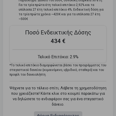
Παράδειγμα: Δάνειο 100.000€, συνολική διάρκεια 30 έτη.
Για τα τρία πρώτα έτη τελικό επιτόκιο 2,92% και τα
υπόλοιπα 27 έτη τελικό επιτόκιο 4%. Ενδεικτική δόση για
τα τρία πρώτα χρόνια ~420€ και για τα υπόλοιπα 27 έτη
~500€
Ποσό Ενδεικτικής Δόσης
434 €
Τελικό Επιτόκιο:
2.9%
*Tο τελικό επιτόκιο διαμορφώνεται βάσει του προγράμματος του
στεγαστικού δανείου (κυμαινόμενο, υβριδικό, σταθερό) και του
προφίλ του δανειολήπτη.
Ψάχνετε για το τέλειο σπίτι; Λάβετε τη χρηματοδότηση
που χρειάζεστε! Κάντε κλικ στο κουμπί παρακάτω για
να δηλώσετε το ενδιαφέρον σας για ένα στεγαστικό
δάνειο.
Φόρμα Ενδιαφέροντος