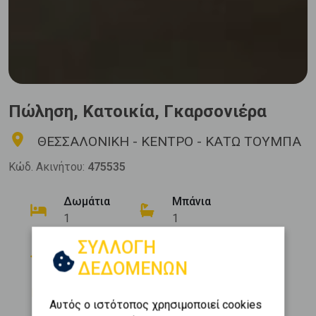
Πώληση, Κατοικία, Γκαρσονιέρα
ΘΕΣΣΑΛΟΝΙΚΗ - ΚΕΝΤΡΟ - ΚΑΤΩ ΤΟΥΜΠΑ
Κώδ. Ακινήτου:
475535
Δωμάτια
Μπάνια
1
1
Όροφος
Εμβαδόν
ΣΥΛΛΟΓΗ
2
3 (3ος)
39 m
ΔΕΔΟΜΕΝΩΝ
Κατασκευή
1975
Αυτός ο ιστότοπος χρησιμοποιεί cookies