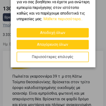
για να σας βοηθήσει να έχετε μια ανώτερη
εμπειρία περιήγησης στον ιστότοπο
130.000 €
καθώς και να παρέχουμε αποδοτικά τις
Βρες στεγαστικό δάνειο
υπηρεσίες μας.
Μάθετε περισσότερα...
Υπολόγισε τη δόση μου
Αποδοχή όλων
2
3.333
€ / m
Ημ. Ενημέρωσης: 04/11/25
Απαγόρευση όλων
Περισσότερες επιλογές
Περιγραφή
Πωλείται γκαρσονιέρα 39 τ .μ στη Κάτω
Τούμπα Θεσσαλονίκης. Βρίσκεται στον τρίτο
όροφο καλοδιατηρημένης οικοδομής με
ασανσέρ. Είναι εμπρόσθια, φωτεινή και με
απεριόριστη θέα. Βρίσκεται σε φαρδύ δρόμο
και είναι μοντέρνα και πλήρως ανακαινισμένη.