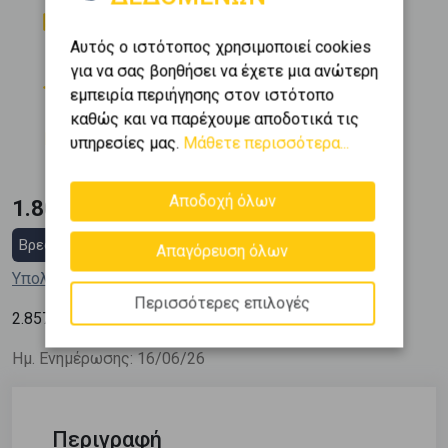
Δωμάτια
Μπάνια
13
9
Αυτός ο ιστότοπος χρησιμοποιεί cookies
Όροφος
Εμβαδόν
για να σας βοηθήσει να έχετε μια ανώτερη
2
0 (Ισόγειο)
630 m
εμπειρία περιήγησης στον ιστότοπο
καθώς και να παρέχουμε αποδοτικά τις
Κατασκευή
υπηρεσίες μας.
Μάθετε περισσότερα...
1978
Αποδοχή όλων
1.800.000 €
Βρες στεγαστικό δάνειο
Απαγόρευση όλων
Υπολόγισε τη δόση μου
Περισσότερες επιλογές
2
2.857
€ / m
Ημ. Ενημέρωσης: 16/06/26
Περιγραφή