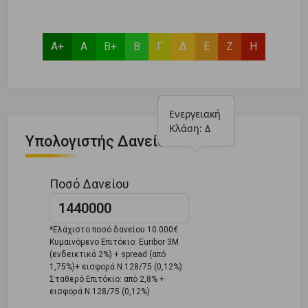
Α+
Α
Β+
Β
Γ
Δ
Ε
Ζ
Η
Ενεργειακή 
Κλάση: Δ
Υπολογιστής Δανείου
Ποσό Δανείου
*Ελάχιστο ποσό δανείου 10.000€
Κυμαινόμενο Επιτόκιο: Euribor 3M
(ενδεικτικά 2%) + spread (από
1,75%)+ εισφορά Ν.128/75 (0,12%)
Σταθερό Επιτόκιο: από 2,8% +
εισφορά Ν.128/75 (0,12%)