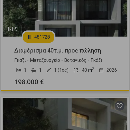
9
481728
Διαμέρισμα 40τ.μ. προς πώληση
Γκάζι - Μεταξουργείο - Βοτανικός - Γκάζι
2
1
1
1 (1ος)
40
m
2026
198.000 €