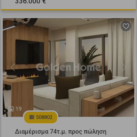
336.000 €
Previous
Next
19
508802
Διαμέρισμα 74τ.μ. προς πώληση