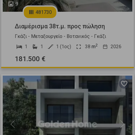
9
481730
Διαμέρισμα 38τ.μ. προς πώληση
Γκάζι - Μεταξουργείο - Βοτανικός - Γκάζι
2
1
1
1 (1ος)
38
m
2026
181.500 €
Previous
Next