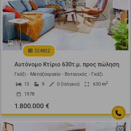
Previous
Next
17
524822
Αυτόνομο Κτίριο 630τ.μ. προς πώληση
Γκάζι - Μεταξουργείο - Βοτανικός - Γκάζι
2
13
9
0 (Ισόγειο)
630
m
1978
1.800.000 €