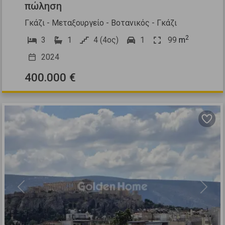
πώληση
Γκάζι - Μεταξουργείο - Βοτανικός - Γκάζι
2
3
1
4 (4ος)
1
99
m
2024
400.000 €
Previous
Next