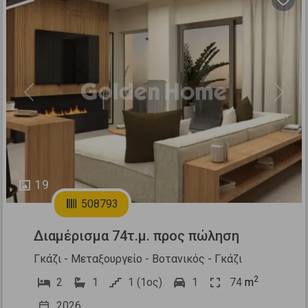
Previous
Next
19
508793
Διαμέρισμα 74τ.μ. προς πώληση
Γκάζι - Μεταξουργείο - Βοτανικός - Γκάζι
2
2
1
1 (1ος)
1
74
m
2026