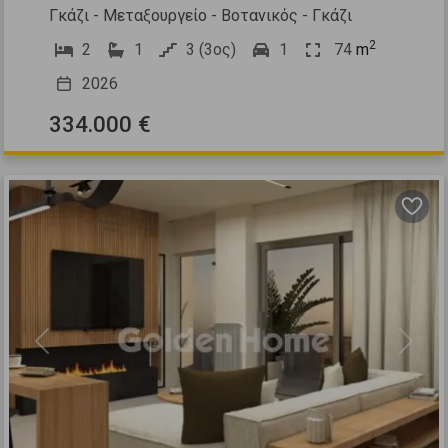
Γκάζι - Μεταξουργείο - Βοτανικός - Γκάζι
2
2
1
3 (3ος)
1
74
m
2026
334.000 €
Previous
Next