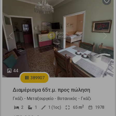
Previous
Next
44
389907
Διαμέρισμα 65τ.μ. προς πώληση
Γκάζι - Μεταξουργείο - Βοτανικός - Γκάζι
2
2
1
1 (1ος)
65
m
1978