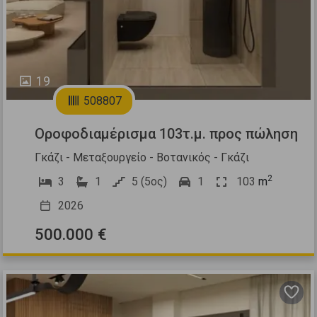
19
508807
Οροφοδιαμέρισμα 103τ.μ. προς πώληση
Γκάζι - Μεταξουργείο - Βοτανικός - Γκάζι
2
3
1
5 (5ος)
1
103
m
2026
500.000 €