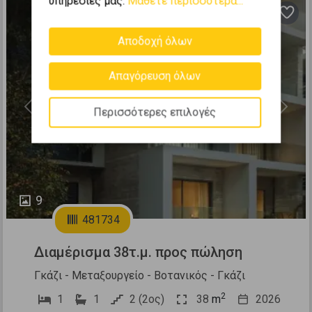
υπηρεσίες μας.
Μάθετε περισσότερα...
Αποδοχή όλων
Απαγόρευση όλων
Περισσότερες επιλογές
Previous
Next
9
481734
Διαμέρισμα 38τ.μ. προς πώληση
Γκάζι - Μεταξουργείο - Βοτανικός - Γκάζι
2
1
1
2 (2ος)
38
m
2026