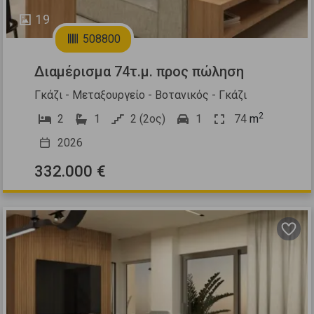
19
508800
Διαμέρισμα 74τ.μ. προς πώληση
Γκάζι - Μεταξουργείο - Βοτανικός - Γκάζι
2
2
1
2 (2ος)
1
74
m
2026
332.000 €