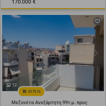
170.000 €
Previous
Next
12
437616
Μεζονέτα Ανεξάρτητη 99τ.μ. προς