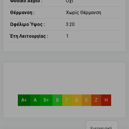
Φυσικό Αέριο :
Οχι
Θέρμανση :
Χωρίς Θέρμανση
Ωφέλιμο Ύψος :
3.20
Έτη Λειτουργίας :
1
Α+
Α
Β+
Β
Γ
Δ
Ε
Ζ
Η
Ενεργειακή 