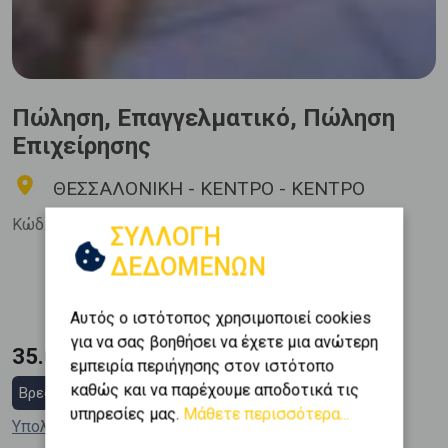
Πώληση, Επαγγελματικό, Πώληση
Επιχείρησης
ΘΕΣΣΑΛΟΝΙΚΗ - ΚΕΝΤΡΟ - ΚΕΝΤΡΟ
Κώδ. Ακινήτου:
520208
ΣΥΛΛΟΓΗ
ΔΕΔΟΜΕΝΩΝ
Όροφος
Εμβαδόν
2
0 (Ισόγειο)
42 m
Αυτός ο ιστότοπος χρησιμοποιεί cookies
για να σας βοηθήσει να έχετε μια ανώτερη
35.000 €
εμπειρία περιήγησης στον ιστότοπο
καθώς και να παρέχουμε αποδοτικά τις
Βρες στεγαστικό δάνειο
υπηρεσίες μας.
Μάθετε περισσότερα...
Υπολόγισε τη δόση μου