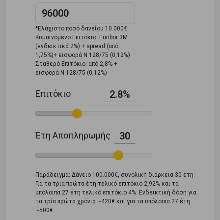
*Ελάχιστο ποσό δανείου 10.000€
Κυμαινόμενο Επιτόκιο: Euribor 3M
(ενδεικτικά 2%) + spread (από
1,75%)+ εισφορά Ν.128/75 (0,12%)
Σταθερό Επιτόκιο: από 2,8% +
εισφορά Ν.128/75 (0,12%)
Επιτόκιο
2.8%
Έτη Αποπληρωμής
30
Παράδειγμα: Δάνειο 100.000€, συνολική διάρκεια 30 έτη.
Για τα τρία πρώτα έτη τελικό επιτόκιο 2,92% και τα
υπόλοιπα 27 έτη τελικό επιτόκιο 4%. Ενδεικτική δόση για
τα τρία πρώτα χρόνια ~420€ και για τα υπόλοιπα 27 έτη
~500€