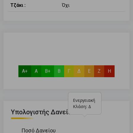
Τζάκι :
Όχι
Α+
Α
Β+
Β
Γ
Δ
Ε
Ζ
Η
Ενεργειακή 
Κλάση: Δ
Υπολογιστής Δανείου
Ποσό Δανείου