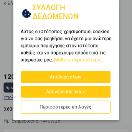
Κώδ. Ακινήτου:
524598
ΣΥΛΛΟΓΗ
ΔΕΔΟΜΕΝΩΝ
Δωμάτια
Μπάνια
1
1
Αυτός ο ιστότοπος χρησιμοποιεί cookies
Όροφος
Εμβαδόν
για να σας βοηθήσει να έχετε μια ανώτερη
2
3 (3ος)
33 m
εμπειρία περιήγησης στον ιστότοπο
Κατασκευή
καθώς και να παρέχουμε αποδοτικά τις
1966
υπηρεσίες μας.
Μάθετε περισσότερα...
120.000 €
Αποδοχή όλων
Βρες στεγαστικό δάνειο
Απαγόρευση όλων
Υπολόγισε τη δόση μου
Περισσότερες επιλογές
2
3.636
€ / m
Ημ. Ενημέρωσης: 14/07/26