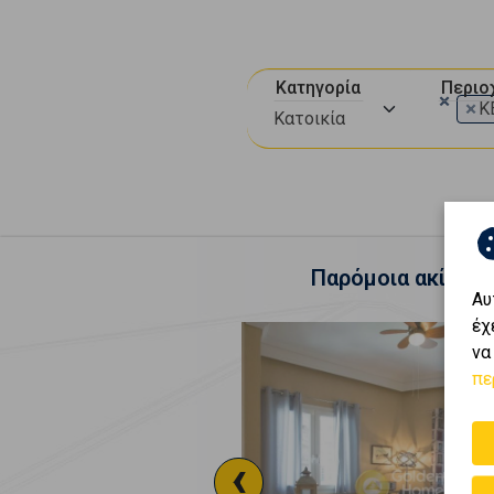
Κατηγορία
Περιο
×
×
Κ
Κατοικία
Παρόμοια ακίνητα
Αυ
έχ
να
πε
‹