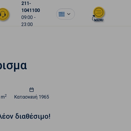
211-
1041100
el
09:00 -
23:00
ρισμα
2
 m
Κατασκευή
1965
λέον διαθέσιμο!