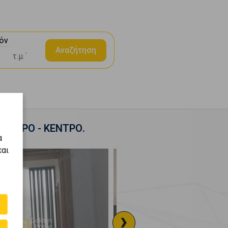
όν
Αναζήτηση
 ΚΕΝΤΡΟ - ΚΕΝΤΡΟ.
α
και
›