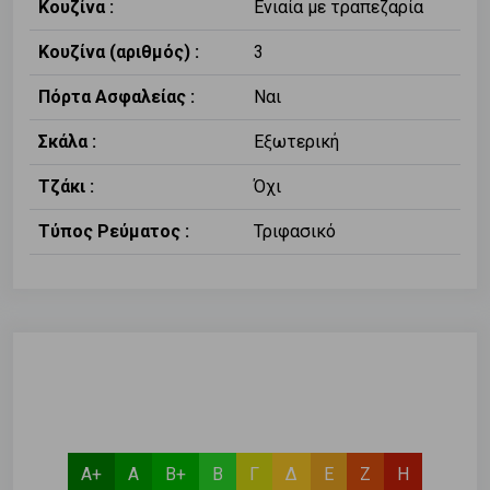
Κουζίνα :
Ενιαία με τραπεζαρία
Κουζίνα (αριθμός) :
3
Πόρτα Ασφαλείας :
Ναι
Σκάλα :
Εξωτερική
Τζάκι :
Όχι
Τύπος Ρεύματος :
Τριφασικό
Α+
Α
Β+
Β
Γ
Δ
Ε
Ζ
Η