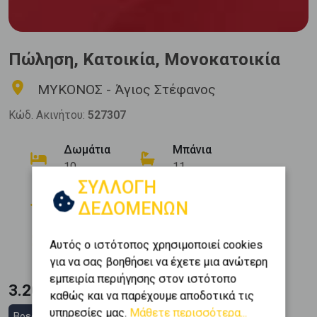
Πώληση, Κατοικία, Μονοκατοικία
ΜΥΚΟΝΟΣ - Άγιος Στέφανος
Κώδ. Ακινήτου:
527307
Δωμάτια
Μπάνια
10
11
ΣΥΛΛΟΓΗ
Όροφος
Θέση Στάθμευσης
ΔΕΔΟΜΕΝΩΝ
0 (Ισόγειο)
5
Εμβαδόν
Κατασκευή
Αυτός ο ιστότοπος χρησιμοποιεί cookies
2
620 m
2008
για να σας βοηθήσει να έχετε μια ανώτερη
εμπειρία περιήγησης στον ιστότοπο
3.200.000 €
καθώς και να παρέχουμε αποδοτικά τις
υπηρεσίες μας.
Μάθετε περισσότερα...
Βρες στεγαστικό δάνειο