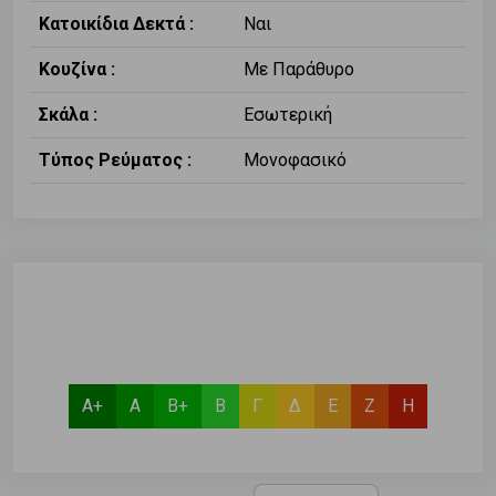
Κατοικίδια Δεκτά :
Ναι
Κουζίνα :
Με Παράθυρο
Σκάλα :
Εσωτερική
Τύπος Ρεύματος :
Μονοφασικό
Α+
Α
Β+
Β
Γ
Δ
Ε
Ζ
Η