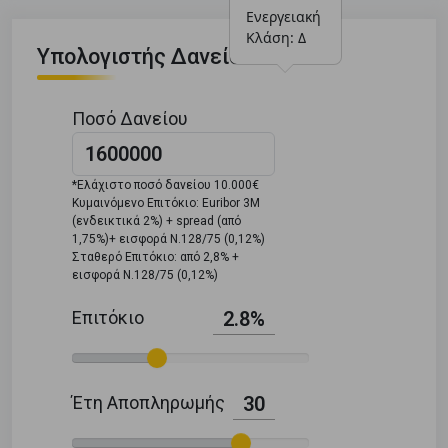
Ενεργειακή 
Κλάση: Δ
Υπολογιστής Δανείου
Ποσό Δανείου
*Ελάχιστο ποσό δανείου 10.000€
Κυμαινόμενο Επιτόκιο: Euribor 3M
(ενδεικτικά 2%) + spread (από
1,75%)+ εισφορά Ν.128/75 (0,12%)
Σταθερό Επιτόκιο: από 2,8% +
εισφορά Ν.128/75 (0,12%)
Επιτόκιο
2.8%
Έτη Αποπληρωμής
30