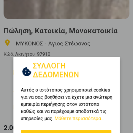
Πώληση, Κατοικία, Μονοκατοικία
ΜΥΚΟΝΟΣ - Άγιος Στέφανος
Κώδ. Ακινήτου:
97910
ΣΥΛΛΟΓΗ
Δωμάτια
Μπάνια
ΔΕΔΟΜΕΝΩΝ
8
2
Όροφος
Εμβαδόν
Αυτός ο ιστότοπος χρησιμοποιεί cookies
2
2 (2ος)
280 m
για να σας βοηθήσει να έχετε μια ανώτερη
Κατασκευή
εμπειρία περιήγησης στον ιστότοπο
1990
καθώς και να παρέχουμε αποδοτικά τις
υπηρεσίες μας.
Μάθετε περισσότερα...
2.000.000 €