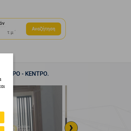
όν
Αναζήτηση
 ΚΕΝΤΡΟ - ΚΕΝΤΡΟ.
α
και
›