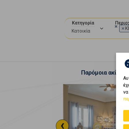
Κατηγορία
Περιο
×
×
Κ
Κατοικία
Παρόμοια ακίνητα
Αυ
έχ
να
πε
‹