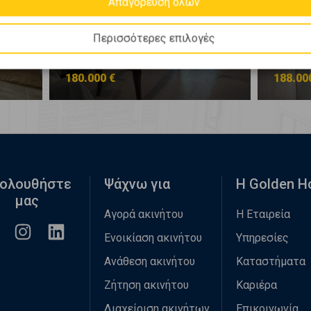
Απαγόρευση όλων
Περισσότερες επιλογές
ΘΕΣΣΑΛΟΝΙΚΗ - ΚΕΝΤΡΟ -
ΘΕΣΣΑ
ΚΕΝΤΡΟ
ΚΕΝΤ
180.000 €
188.00
ολουθήστε
Ψάχνω για
Η Golden 
μας
Αγορά ακινήτου
Η Εταιρεία
Ενοικίαση ακινήτου
Υπηρεσίες
Ανάθεση ακινήτου
Καταστήματα
Ζήτηση ακινήτου
Καριέρα
Διαχείριση ακινήτων
Επικοινωνία