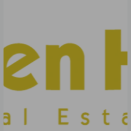
Previous
Next