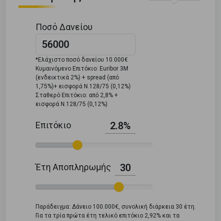
Ποσό Δανείου
*Ελάχιστο ποσό δανείου 10.000€
Κυμαινόμενο Επιτόκιο: Euribor 3M
(ενδεικτικά 2%) + spread (από
1,75%)+ εισφορά Ν.128/75 (0,12%)
Σταθερό Επιτόκιο: από 2,8% +
εισφορά Ν.128/75 (0,12%)
Επιτόκιο
2.8%
Έτη Αποπληρωμής
30
Παράδειγμα: Δάνειο 100.000€, συνολική διάρκεια 30 έτη.
Για τα τρία πρώτα έτη τελικό επιτόκιο 2,92% και τα