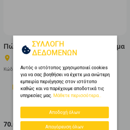
ΣΥΛΛΟΓΗ
Πώληση, Επαγγελματικό, Κατάστημα
ΔΕΔΟΜΕΝΩΝ
Νέος Κόσμος - Κέντρο
Αυτός ο ιστότοπος χρησιμοποιεί cookies
Κώδ. Ακινήτου:
67886
για να σας βοηθήσει να έχετε μια ανώτερη
εμπειρία περιήγησης στον ιστότοπο
Δωμάτια
Όροφος
καθώς και να παρέχουμε αποδοτικά τις
0
0 (Ισόγειο)
υπηρεσίες μας.
Μάθετε περισσότερα...
Εμβαδόν
Κατασκευή
2
38 m
1972
Αποδοχή όλων
70.000 €
Απαγόρευση όλων