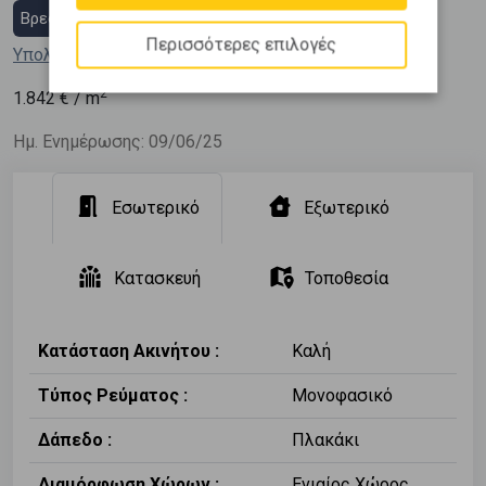
Βρες στεγαστικό δάνειο
Περισσότερες επιλογές
Υπολόγισε τη δόση μου
2
1.842
€ / m
Ημ. Ενημέρωσης: 09/06/25
Εσωτερικό
Εξωτερικό
Κατασκευή
Τοποθεσία
Κατάσταση Ακινήτου :
Καλή
Τύπος Ρεύματος :
Μονοφασικό
Δάπεδο :
Πλακάκι
Διαμόρφωση Χώρων :
Ενιαίος Χώρος