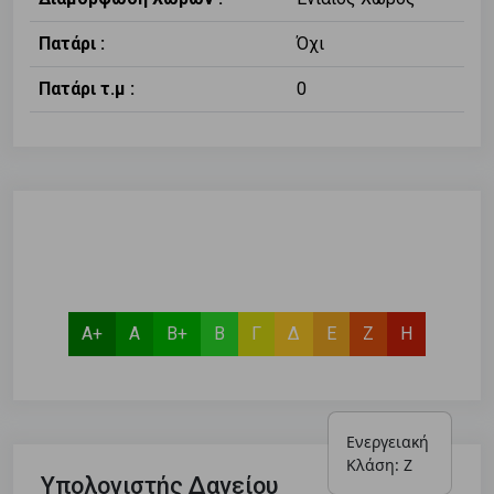
Πατάρι :
Όχι
Πατάρι τ.μ :
0
Α+
Α
Β+
Β
Γ
Δ
Ε
Ζ
Η
Ενεργειακή 
Κλάση: Ζ
Υπολογιστής Δανείου