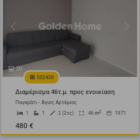
Previous
Next
20
532430
Διαμέρισμα 46τ.μ. προς ενοικίαση
Παγκράτι - Άγιος Αρτέμιος
2
1
1
2 (2ος)
46
m
1971
480 €