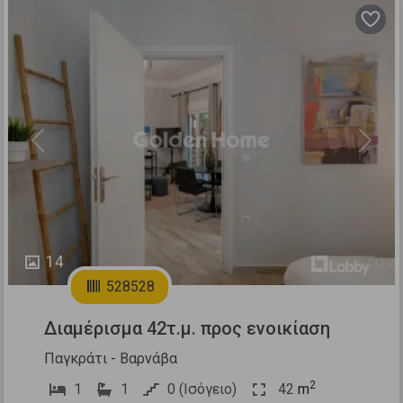
Previous
Next
14
528528
Διαμέρισμα 42τ.μ. προς ενοικίαση
Παγκράτι - Βαρνάβα
2
1
1
0 (Ισόγειο)
42
m