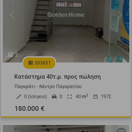
Previous
Next
2
533631
Κατάστημα 40τ.μ. προς πώληση
Παγκράτι - Κέντρο Παγκρατίου
2
0 (Ισόγειο)
0
40
m
1972
180.000 €