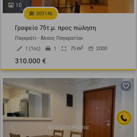
10
503146
Γραφείο 75τ.μ. προς πώληση
Παγκράτι - Άλσος Παγκρατίου
2
1 (1ος)
1
75
m
2000
310.000 €
Previous
Next