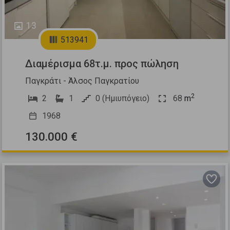
13
513941
Διαμέρισμα 68τ.μ. προς πώληση
Παγκράτι - Άλσος Παγκρατίου
2
2
1
0 (Ημιυπόγειο)
68
m
1968
130.000 €