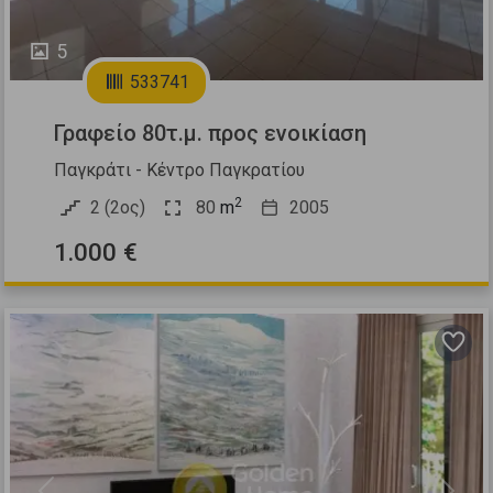
5
533741
Γραφείο 80τ.μ. προς ενοικίαση
Παγκράτι - Κέντρο Παγκρατίου
2
2 (2ος)
80
m
2005
1.000 €