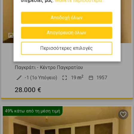
υπηρεσίες μας.
Μάθετε περισσότερα...
Αποδοχή όλων
Απαγόρευση όλων
15
441066
Περισσότερες επιλογές
Αποθήκη 19τ.μ. προς πώληση
Παγκράτι - Κέντρο Παγκρατίου
2
-1 (1ο Υπόγειο)
19
m
1957
28.000 €
49%
κάτω από τη μέση τιμή