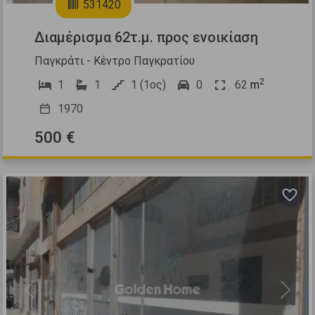
531420
Διαμέρισμα 62τ.μ. προς ενοικίαση
Παγκράτι - Κέντρο Παγκρατίου
2
1
1
1 (1ος)
0
62
m
1970
500 €
Previous
Next