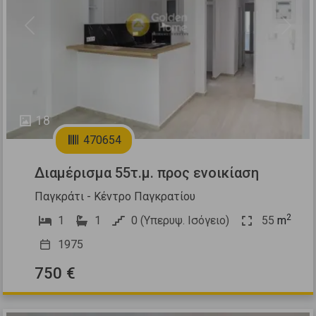
Previous
Next
18
470654
Διαμέρισμα 55τ.μ. προς ενοικίαση
Παγκράτι - Κέντρο Παγκρατίου
2
1
1
0 (Υπερυψ. Ισόγειο)
55
m
1975
750 €