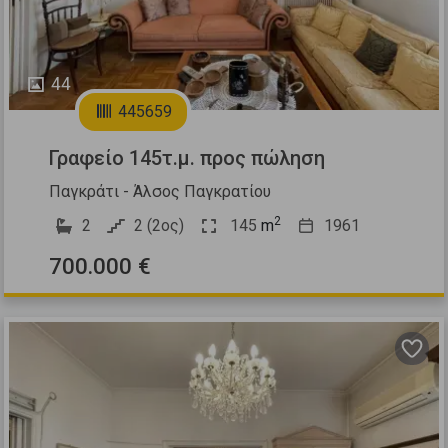
44
445659
Γραφείο 145τ.μ. προς πώληση
Παγκράτι - Άλσος Παγκρατίου
2
2
2 (2ος)
145
m
1961
700.000 €