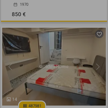
1970
850 €
Previous
Next
14
487981