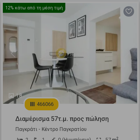
12%
κάτω από τη μέση τιμή
Previous
Next
18
466066
Διαμέρισμα 57τ.μ. προς πώληση
Παγκράτι - Κέντρο Παγκρατίου
2
2
1
0 (Ημιυπόγειο)
57
m