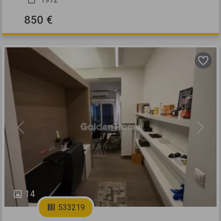
850 €
Previous
Next
14
533219