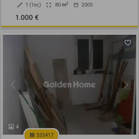
2
1 (1ος)
80
m
2005
1.000 €
Previous
Next
4
533417