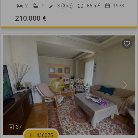
2
2
1
3 (3ος)
86
m
1973
210.000 €
Previous
Next
37
436075