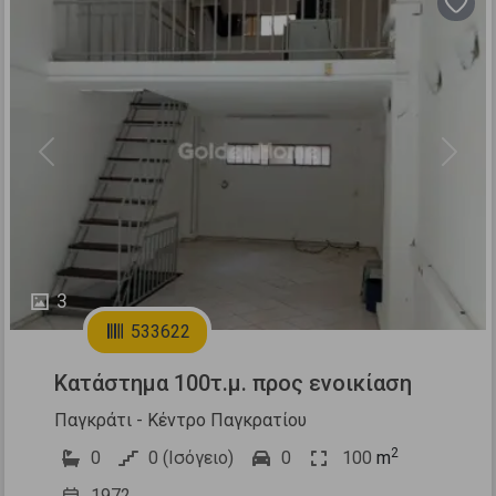
Previous
Next
3
533622
Κατάστημα 100τ.μ. προς ενοικίαση
Παγκράτι - Κέντρο Παγκρατίου
2
0
0 (Ισόγειο)
0
100
m
1972