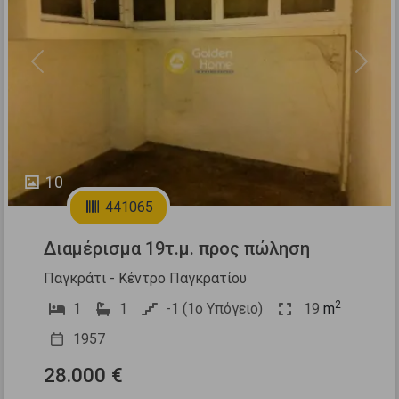
Previous
Next
10
441065
Διαμέρισμα 19τ.μ. προς πώληση
Παγκράτι - Κέντρο Παγκρατίου
2
1
1
-1 (1ο Υπόγειο)
19
m
1957
28.000 €