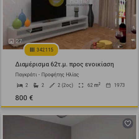
Previous
Next
27
342115
Διαμέρισμα 62τ.μ. προς ενοικίαση
Παγκράτι - Προφήτης Ηλίας
2
2
2
2 (2ος)
62
m
1973
800 €