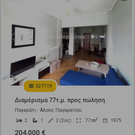
Previous
Next
10
527119
Διαμέρισμα 77τ.μ. προς πώληση
Παγκράτι - Άλσος Παγκρατίου
2
2
1
2 (2ος)
77
m
1975
204.000 €