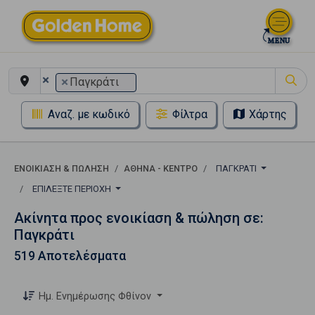
×
×
Παγκράτι
Αναζ. με κωδικό
Φίλτρα
Χάρτης
ΕΝΟΙΚΊΑΣΗ & ΠΏΛΗΣΗ
ΑΘΉΝΑ - ΚΈΝΤΡΟ
ΠΑΓΚΡΆΤΙ
ΕΠΙΛΈΞΤΕ ΠΕΡΙΟΧΉ
Ακίνητα προς ενοικίαση & πώληση σε:
Παγκράτι
519 Αποτελέσματα
Ημ. Ενημέρωσης Φθίνον