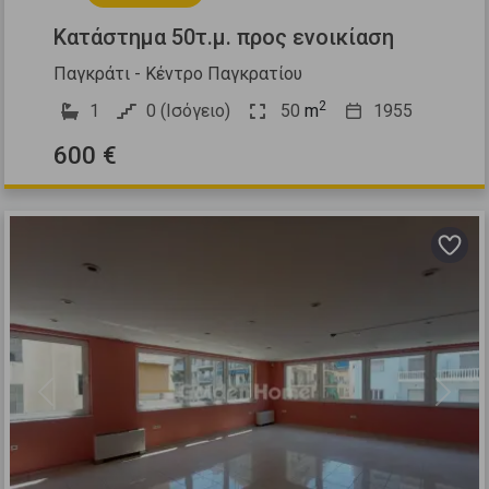
Κατάστημα 50τ.μ. προς ενοικίαση
Παγκράτι - Κέντρο Παγκρατίου
2
1
0 (Ισόγειο)
50
m
1955
600 €
Previous
Next