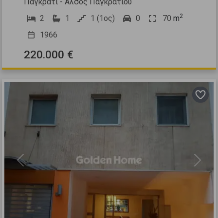
Παγκράτι - Άλσος Παγκρατίου
2
2
1
1 (1ος)
0
70
m
1966
220.000 €
Previous
Next