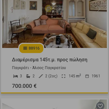
Previous
Next
30
88916
Διαμέρισμα 145τ.μ. προς πώληση
Παγκράτι - Άλσος Παγκρατίου
2
3
2
2 (2ος)
145
m
1961
700.000 €