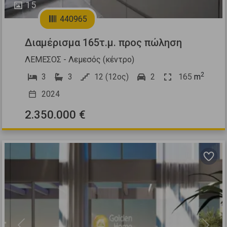
15
440965
Διαμέρισμα 165τ.μ. προς πώληση
ΛΕΜΕΣΟΣ - Λεμεσός (κέντρο)
2
3
3
12 (12ος)
2
165
m
2024
2.350.000 €