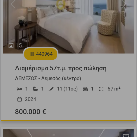
Previous
Next
15
440964
Διαμέρισμα 57τ.μ. προς πώληση
ΛΕΜΕΣΟΣ - Λεμεσός (κέντρο)
2
1
1
11 (11ος)
1
57
m
2024
800.000 €