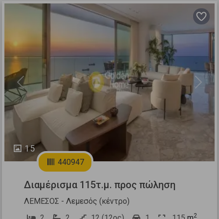
Previous
Next
15
440947
Διαμέρισμα 115τ.μ. προς πώληση
ΛΕΜΕΣΟΣ - Λεμεσός (κέντρο)
2
2
2
12 (12ος)
1
115
m