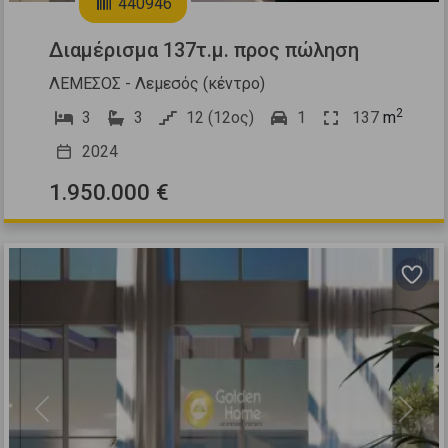
440946
Διαμέρισμα 137τ.μ. προς πώληση
ΛΕΜΕΣΟΣ - Λεμεσός (κέντρο)
2
3
3
12 (12ος)
1
137
m
2024
1.950.000 €
Previous
Next