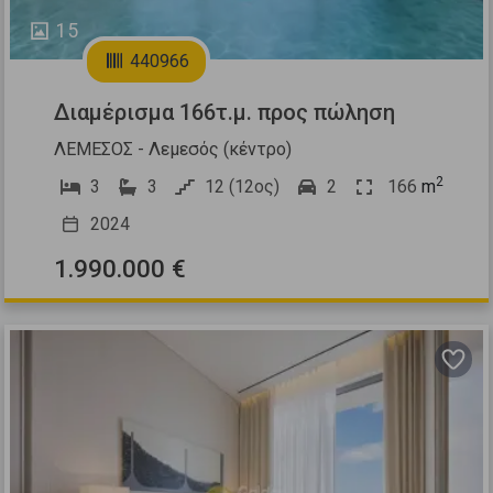
15
440966
Διαμέρισμα 166τ.μ. προς πώληση
ΛΕΜΕΣΟΣ - Λεμεσός (κέντρο)
2
3
3
12 (12ος)
2
166
m
2024
1.990.000 €