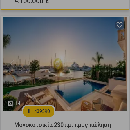
4.100.000 €
Previous
Next
14
439598
Μονοκατοικία 230τ.μ. προς πώληση