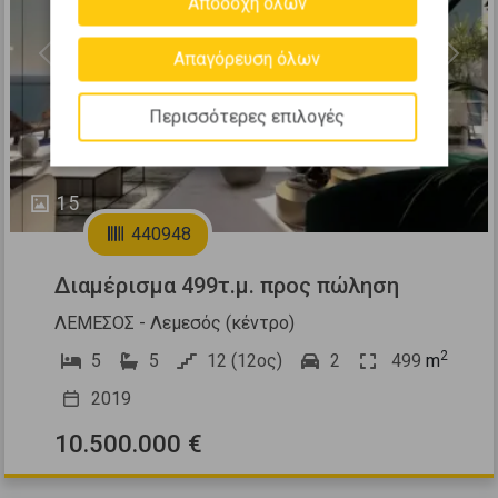
Αποδοχή όλων
Απαγόρευση όλων
Previous
Next
Περισσότερες επιλογές
15
440948
Διαμέρισμα 499τ.μ. προς πώληση
ΛΕΜΕΣΟΣ - Λεμεσός (κέντρο)
2
5
5
12 (12ος)
2
499
m
2019
10.500.000 €