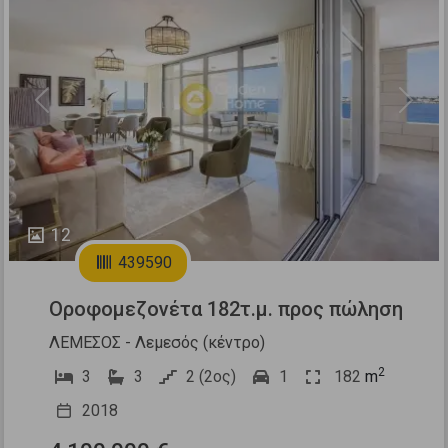
Previous
Next
12
439590
Οροφομεζονέτα 182τ.μ. προς πώληση
ΛΕΜΕΣΟΣ - Λεμεσός (κέντρο)
2
3
3
2 (2ος)
1
182
m
2018