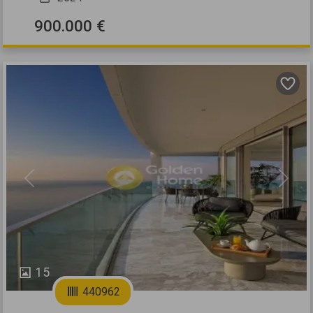
900.000 €
Previous
Next
15
440962