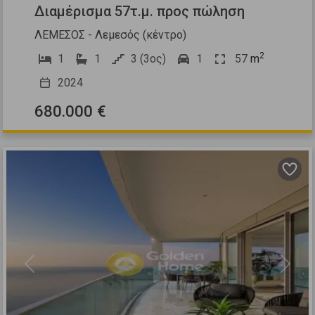
Διαμέρισμα 57τ.μ. προς πώληση
ΛΕΜΕΣΟΣ - Λεμεσός (κέντρο)
2
1
1
3 (3ος)
1
57
m
2024
680.000 €
Previous
Next