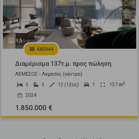
Previous
Next
15
440944
Διαμέρισμα 137τ.μ. προς πώληση
ΛΕΜΕΣΟΣ - Λεμεσός (κέντρο)
2
3
3
12 (12ος)
1
137
m
2024
1.850.000 €