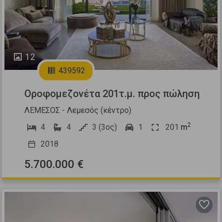
12
439592
Οροφομεζονέτα 201τ.μ. προς πώληση
ΛΕΜΕΣΟΣ - Λεμεσός (κέντρο)
2
4
4
3 (3ος)
1
201
m
2018
5.700.000 €