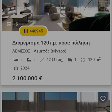
15
440945
Διαμέρισμα 120τ.μ. προς πώληση
ΛΕΜΕΣΟΣ - Λεμεσός (κέντρο)
2
2
2
12 (12ος)
1
120
m
2024
2.100.000 €