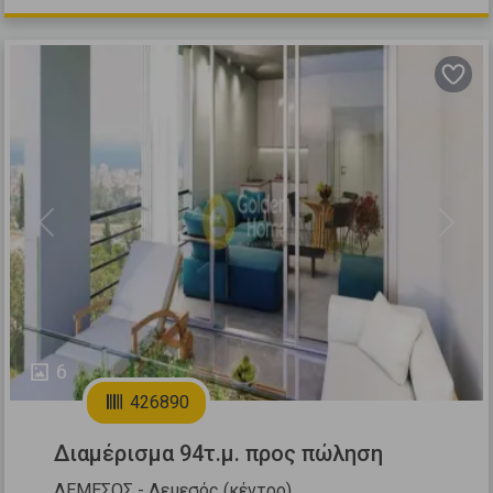
Previous
Next
6
426890
Διαμέρισμα 94τ.μ. προς πώληση
ΛΕΜΕΣΟΣ - Λεμεσός (κέντρο)