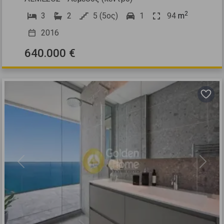
2
3
2
5 (5ος)
1
94
m
2016
640.000 €
Previous
Next