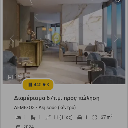
Previous
Next
15
440963
Διαμέρισμα 67τ.μ. προς πώληση
ΛΕΜΕΣΟΣ - Λεμεσός (κέντρο)
2
1
1
11 (11ος)
1
67
m
2024