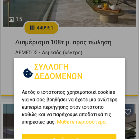
15
440951
Διαμέρισμα 108τ.μ. προς πώληση
ΛΕΜΕΣΟΣ - Λεμεσός (κέντρο)
2
2
2
12 (12ος)
1
108
m
ΣΥΛΛΟΓΗ
2024
ΔΕΔΟΜΕΝΩΝ
1.950.000 €
Αυτός ο ιστότοπος χρησιμοποιεί cookies
για να σας βοηθήσει να έχετε μια ανώτερη
εμπειρία περιήγησης στον ιστότοπο
καθώς και να παρέχουμε αποδοτικά τις
υπηρεσίες μας.
Μάθετε περισσότερα...