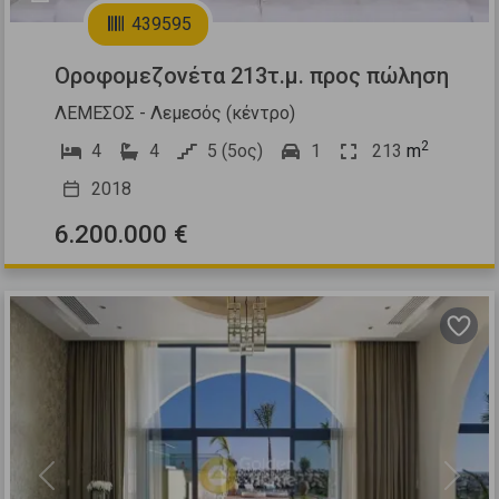
439595
Οροφομεζονέτα 213τ.μ. προς πώληση
ΛΕΜΕΣΟΣ - Λεμεσός (κέντρο)
2
4
4
5 (5ος)
1
213
m
2018
6.200.000 €
Previous
Next