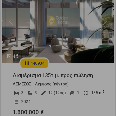
Previous
Next
15
440934
Διαμέρισμα 135τ.μ. προς πώληση
ΛΕΜΕΣΟΣ - Λεμεσός (κέντρο)
2
3
3
12 (12ος)
1
135
m
2024
1.800.000 €