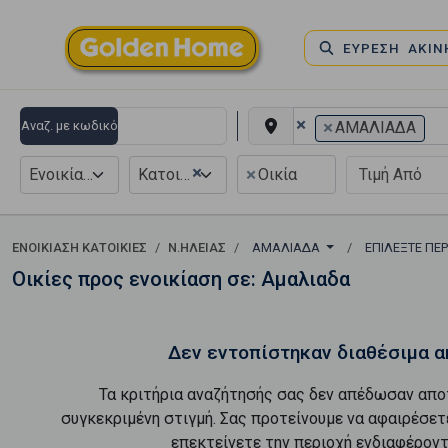
ΕΥΡΕΣΗ ΑΚΙ
×
×
Αναζ. με κωδικό
ΑΜΑΛΙΑΔΑ
×
×
Ενοικίαση
Κατοικία
Οικία
ΕΝΟΙΚΊΑΣΗ ΚΑΤΟΙΚΊΕΣ
Ν.ΗΛΕΙΑΣ
ΑΜΑΛΙΑΔΑ
ΕΠΙΛΈΞΤΕ ΠΕ
Οικίες προς ενοικίαση σε: Αμαλιαδα
Δεν εντοπίστηκαν διαθέσιμα α
Τα κριτήρια αναζήτησής σας δεν απέδωσαν απο
συγκεκριμένη στιγμή. Σας προτείνουμε να αφαιρέσετ
επεκτείνετε την περιοχή ενδιαφέροντ