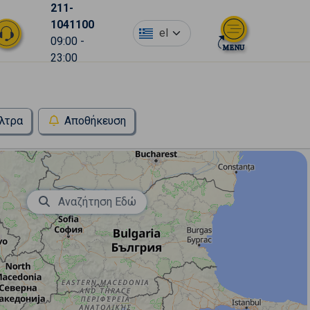
211-
1041100
el
09:00 -
23:00
λτρα
Αποθήκευση
Αναζήτηση Εδώ