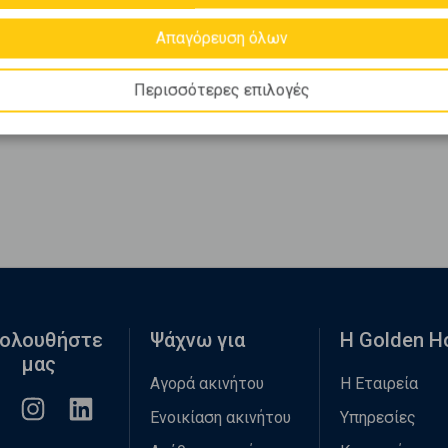
Απαγόρευση όλων
Περισσότερες επιλογές
ολουθήστε
Ψάχνω για
Η Golden 
μας
Αγορά ακινήτου
Η Εταιρεία
Ενοικίαση ακινήτου
Υπηρεσίες