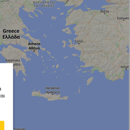
α
και