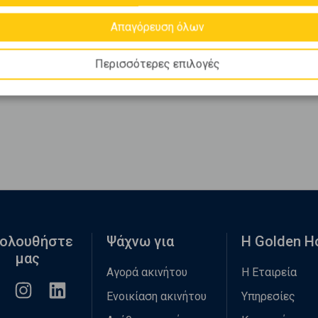
Απαγόρευση όλων
Περισσότερες επιλογές
ολουθήστε
Ψάχνω για
Η Golden 
μας
Αγορά ακινήτου
Η Εταιρεία
Ενοικίαση ακινήτου
Υπηρεσίες