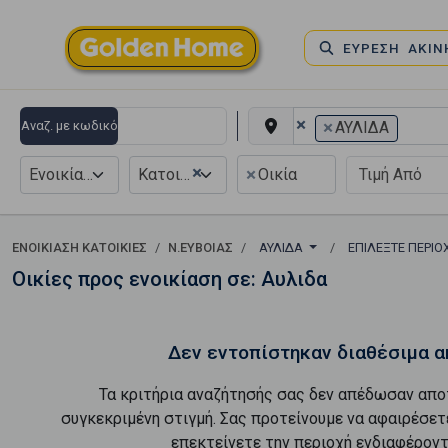
ΕΥΡΕΣΗ ΑΚΙ
×
×
Αναζ. με κωδικό
ΑΥΛΙΔΑ
×
×
Ενοικίαση
Κατοικία
Οικία
ΕΝΟΙΚΊΑΣΗ ΚΑΤΟΙΚΊΕΣ
Ν.ΕΥΒΟΙΑΣ
ΑΥΛΙΔΑ
ΕΠΙΛΈΞΤΕ ΠΕΡΙ
Οικίες προς ενοικίαση σε: Αυλιδα
Δεν εντοπίστηκαν διαθέσιμα α
Τα κριτήρια αναζήτησής σας δεν απέδωσαν απο
συγκεκριμένη στιγμή. Σας προτείνουμε να αφαιρέσετ
επεκτείνετε την περιοχή ενδιαφέροντ