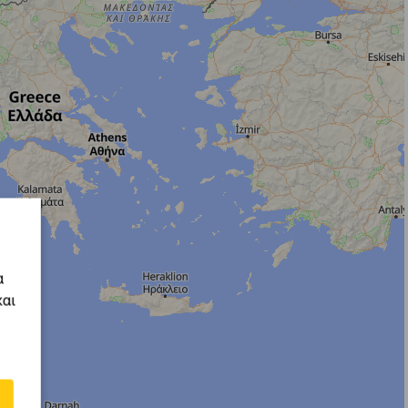
α
και