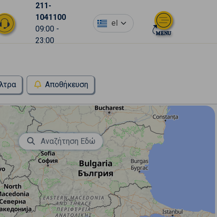
211-
1041100
el
09:00 -
23:00
λτρα
Αποθήκευση
Αναζήτηση Εδώ