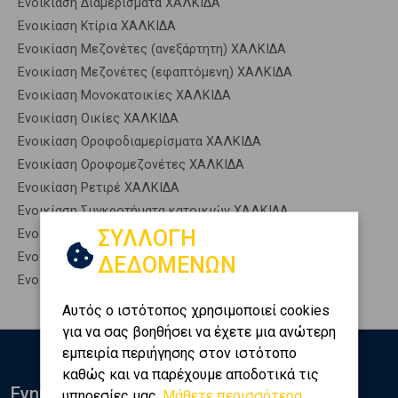
Ενοικίαση Διαμερίσματα ΧΑΛΚΙΔΑ
Ενοικίαση Κτίρια ΧΑΛΚΙΔΑ
Ενοικίαση Μεζονέτες (ανεξάρτητη) ΧΑΛΚΙΔΑ
Ενοικίαση Μεζονέτες (εφαπτόμενη) ΧΑΛΚΙΔΑ
Ενοικίαση Μονοκατοικίες ΧΑΛΚΙΔΑ
Ενοικίαση Οικίες ΧΑΛΚΙΔΑ
Ενοικίαση Οροφοδιαμερίσματα ΧΑΛΚΙΔΑ
Ενοικίαση Οροφομεζονέτες ΧΑΛΚΙΔΑ
Ενοικίαση Ρετιρέ ΧΑΛΚΙΔΑ
Ενοικίαση Συγκροτήματα κατοικιών ΧΑΛΚΙΔΑ
ΣΥΛΛΟΓΗ
Ενοικίαση Υπόγεια ΧΑΛΚΙΔΑ
Ενοικίαση Υπόσκαφα ΧΑΛΚΙΔΑ
ΔΕΔΟΜΕΝΩΝ
Ενοικίαση Υπολ. υψουν ΧΑΛΚΙΔΑ
Αυτός ο ιστότοπος χρησιμοποιεί cookies
για να σας βοηθήσει να έχετε μια ανώτερη
εμπειρία περιήγησης στον ιστότοπο
καθώς και να παρέχουμε αποδοτικά τις
Ενημερωθείτε
υπηρεσίες μας.
Μάθετε περισσότερα...