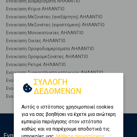
Ενοικίαση Διαμερίσματα ΛΗΛΑΝΤΙΟ
Ενοικίαση Κτίρια ΛΗΛΑΝΤΙΟ
Ενοικίαση Μεζονέτες (ανεξάρτητη) ΛΗΛΑΝΤΙΟ
Ενοικίαση Μεζονέτες (εφαπτόμενη) ΛΗΛΑΝΤΙΟ
Ενοικίαση Μονοκατοικίες ΛΗΛΑΝΤΙΟ
Ενοικίαση Οικίες ΛΗΛΑΝΤΙΟ
Ενοικίαση Οροφοδιαμερίσματα ΛΗΛΑΝΤΙΟ
Ενοικίαση Οροφομεζονέτες ΛΗΛΑΝΤΙΟ
Ενοικίαση Ρετιρέ ΛΗΛΑΝΤΙΟ
Ενοικίαση Συγκροτήματα κατοικιών ΛΗΛΑΝΤΙΟ
ΣΥΛΛΟΓΗ
Ενοικίαση Υπόγεια ΛΗΛΑΝΤΙΟ
Ενοικίαση Υπόσκαφα ΛΗΛΑΝΤΙΟ
ΔΕΔΟΜΕΝΩΝ
Ενοικίαση Υπολ. υψουν ΛΗΛΑΝΤΙΟ
Αυτός ο ιστότοπος χρησιμοποιεί cookies
για να σας βοηθήσει να έχετε μια ανώτερη
εμπειρία περιήγησης στον ιστότοπο
καθώς και να παρέχουμε αποδοτικά τις
Ενημερωθείτε
υπηρεσίες μας.
Μάθετε περισσότερα...