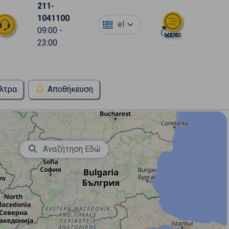
211-
1041100
el
09:00 -
23:00
λτρα
Αποθήκευση
Αναζήτηση Εδώ