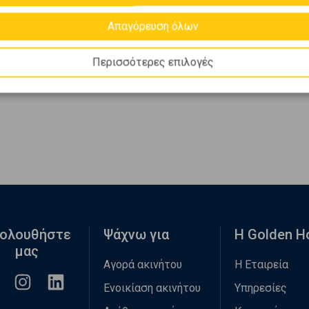
Απαγόρευση όλων
Περισσότερες επιλογές
ολουθήστε
Ψάχνω για
Η Golden 
μας
Αγορά ακινήτου
Η Εταιρεία
Ενοικίαση ακινήτου
Υπηρεσίες