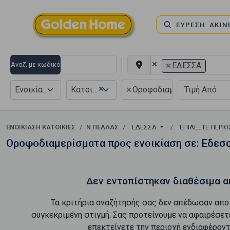
ΕΥΡΕΣΗ ΑΚΙ
×
×
Αναζ. με κωδικό
ΕΔΕΣΣΑ
×
×
Ενοικίαση
Κατοικία
Οροφοδιαμέρισμα
ΕΝΟΙΚΊΑΣΗ ΚΑΤΟΙΚΊΕΣ
Ν.ΠΕΛΛΑΣ
ΕΔΕΣΣΑ
ΕΠΙΛΈΞΤΕ ΠΕΡΙ
Οροφοδιαμερίσματα προς ενοικίαση σε: Εδεσ
Δεν εντοπίστηκαν διαθέσιμα α
Τα κριτήρια αναζήτησής σας δεν απέδωσαν απο
συγκεκριμένη στιγμή. Σας προτείνουμε να αφαιρέσετ
επεκτείνετε την περιοχή ενδιαφέροντ