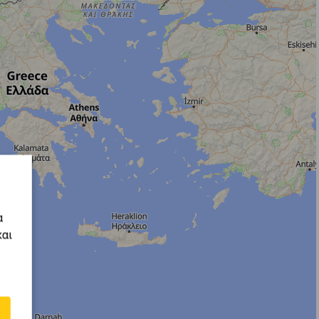
α
και