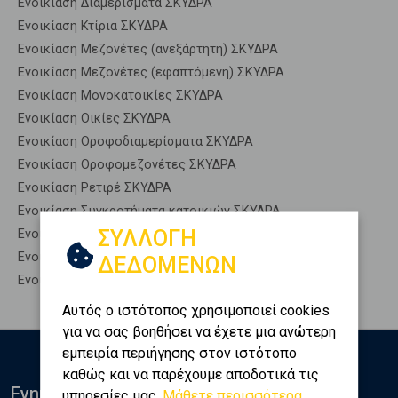
Ενοικίαση Διαμερίσματα ΣΚΥΔΡΑ
Ενοικίαση Κτίρια ΣΚΥΔΡΑ
Ενοικίαση Μεζονέτες (ανεξάρτητη) ΣΚΥΔΡΑ
Ενοικίαση Μεζονέτες (εφαπτόμενη) ΣΚΥΔΡΑ
Ενοικίαση Μονοκατοικίες ΣΚΥΔΡΑ
Ενοικίαση Οικίες ΣΚΥΔΡΑ
Ενοικίαση Οροφοδιαμερίσματα ΣΚΥΔΡΑ
Ενοικίαση Οροφομεζονέτες ΣΚΥΔΡΑ
Ενοικίαση Ρετιρέ ΣΚΥΔΡΑ
Ενοικίαση Συγκροτήματα κατοικιών ΣΚΥΔΡΑ
ΣΥΛΛΟΓΗ
Ενοικίαση Υπόγεια ΣΚΥΔΡΑ
Ενοικίαση Υπόσκαφα ΣΚΥΔΡΑ
ΔΕΔΟΜΕΝΩΝ
Ενοικίαση Υπολ. υψουν ΣΚΥΔΡΑ
Αυτός ο ιστότοπος χρησιμοποιεί cookies
για να σας βοηθήσει να έχετε μια ανώτερη
εμπειρία περιήγησης στον ιστότοπο
καθώς και να παρέχουμε αποδοτικά τις
Ενημερωθείτε
υπηρεσίες μας.
Μάθετε περισσότερα...