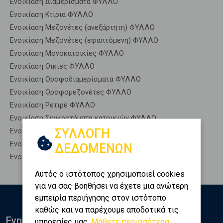
Ενοικίαση Διαμερίσματα ΦΥΛΛΟ
Ενοικίαση Κτίρια ΦΥΛΛΟ
Ενοικίαση Μεζονέτες (ανεξάρτητη) ΦΥΛΛΟ
Ενοικίαση Μεζονέτες (εφαπτόμενη) ΦΥΛΛΟ
Ενοικίαση Μονοκατοικίες ΦΥΛΛΟ
Ενοικίαση Οικίες ΦΥΛΛΟ
Ενοικίαση Οροφοδιαμερίσματα ΦΥΛΛΟ
Ενοικίαση Οροφομεζονέτες ΦΥΛΛΟ
Ενοικίαση Ρετιρέ ΦΥΛΛΟ
Ενοικίαση Συγκροτήματα κατοικιών ΦΥΛΛΟ
ΣΥΛΛΟΓΗ
Ενοικίαση Υπόγεια ΦΥΛΛΟ
Ενοικίαση Υπόσκαφα ΦΥΛΛΟ
ΔΕΔΟΜΕΝΩΝ
Ενοικίαση Υπολ. υψουν ΦΥΛΛΟ
Αυτός ο ιστότοπος χρησιμοποιεί cookies
για να σας βοηθήσει να έχετε μια ανώτερη
εμπειρία περιήγησης στον ιστότοπο
καθώς και να παρέχουμε αποδοτικά τις
Ενημερωθείτε
υπηρεσίες μας.
Μάθετε περισσότερα...