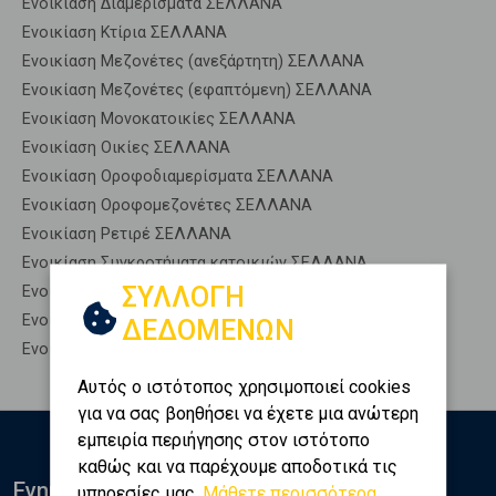
Ενοικίαση Διαμερίσματα ΣΕΛΛΑΝΑ
Ενοικίαση Κτίρια ΣΕΛΛΑΝΑ
Ενοικίαση Μεζονέτες (ανεξάρτητη) ΣΕΛΛΑΝΑ
Ενοικίαση Μεζονέτες (εφαπτόμενη) ΣΕΛΛΑΝΑ
Ενοικίαση Μονοκατοικίες ΣΕΛΛΑΝΑ
Ενοικίαση Οικίες ΣΕΛΛΑΝΑ
Ενοικίαση Οροφοδιαμερίσματα ΣΕΛΛΑΝΑ
Ενοικίαση Οροφομεζονέτες ΣΕΛΛΑΝΑ
Ενοικίαση Ρετιρέ ΣΕΛΛΑΝΑ
Ενοικίαση Συγκροτήματα κατοικιών ΣΕΛΛΑΝΑ
ΣΥΛΛΟΓΗ
Ενοικίαση Υπόγεια ΣΕΛΛΑΝΑ
Ενοικίαση Υπόσκαφα ΣΕΛΛΑΝΑ
ΔΕΔΟΜΕΝΩΝ
Ενοικίαση Υπολ. υψουν ΣΕΛΛΑΝΑ
Αυτός ο ιστότοπος χρησιμοποιεί cookies
για να σας βοηθήσει να έχετε μια ανώτερη
εμπειρία περιήγησης στον ιστότοπο
καθώς και να παρέχουμε αποδοτικά τις
Ενημερωθείτε
υπηρεσίες μας.
Μάθετε περισσότερα...